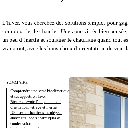
L’hiver, vous cherchez des solutions simples pour gagn
complexifier le chantier. Une zone vitrée bien pensée, 
un peu d’inertie et soulager le chauffage quand tout e
vrai atout, avec les bons choix d’orientation, de ventil
SOMMAIRE
Comprendre une serre bioclimatique
et ses apports en hiver
Bien concevoir l’implantation :
orientation, vitrage et inertie
Réaliser le chantier sans pièges :
étanchéité, ponts thermiques et
condensation