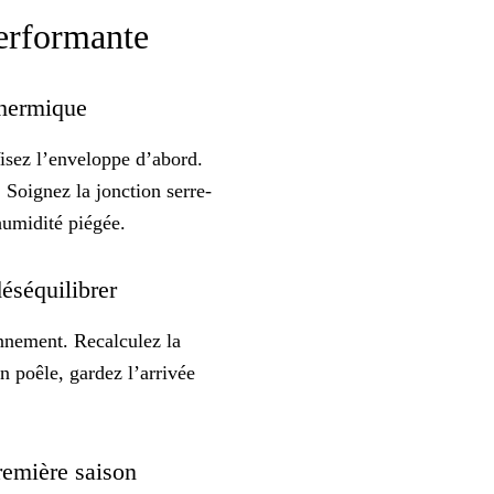
performante
 thermique
Visez
l’enveloppe d’abord
.
. Soignez la jonction serre-
humidité piégée.
déséquilibrer
nnement
. Recalculez la
n poêle, gardez l’arrivée
 première saison