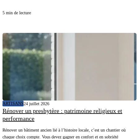
confort sans surconsommer. En comprenant comment l’appareil “apprend”
et quelles données il utilise, vous évitez les promesses floues, vous posez les
5 min de lecture
bonnes questions au client et vous sécurisez la mise en service.
ARTISANS
24 juillet 2026
Rénover un presbytère : patrimoine religieux et
performance
Rénover un bâtiment ancien lié à l’histoire locale, c’est un chantier où
chaque choix compte. Vous devez gagner en confort et en sobriété