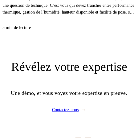
une question de technique. C’est vous qui devez trancher entre performance
thermique, gestion de l’humidité, hauteur disponible et facilité de pose, sans
vous compliquer la vie. Avec la bonne approche, vous sécurisez le confort
d’été comme d’hiver, et vous évitez les désordres qui coûtent cher au retour.
5 min de lecture
Révélez
votre expertise
Une démo, et vous voyez votre expertise en preuve.
Contactez-nous