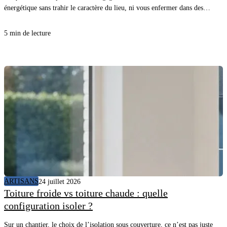
énergétique sans trahir le caractère du lieu, ni vous enfermer dans des
détails inutiles. Avec une méthode claire et les bons matériaux, vous
avancez vite, proprement, et vous sécurisez le résultat.
5 min de lecture
ARTISANS
24 juillet 2026
Toiture froide vs toiture chaude : quelle
configuration isoler ?
Sur un chantier, le choix de l’isolation sous couverture, ce n’est pas juste