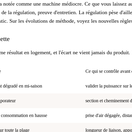
 notée comme une machine médiocre. Ce que vous laissez au c
de la régulation, preuve d'entretien. La régulation pèse d'aille
tic. Sur les évolutions de méthode, voyez
les nouvelles règl
uette
résultat en logement, et l'écart ne vient jamais du produit. I
e
Ce qui se contrôle avant 
nt dégradé en mi-saison
valider la puissance sur l
aporateur
section et cheminement de
, consommation en hausse
prise d'air dégagée, dist
ur toute la plage
longueur de liaison, appo