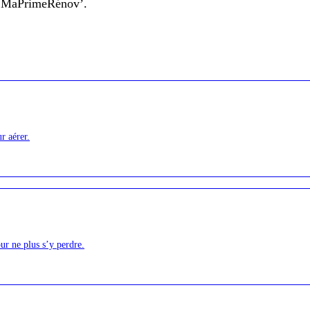
et MaPrimeRénov’
.
r aérer.
ur ne plus s’y perdre.