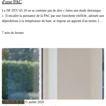
d'une PAC
Le NF DTU 65.16 ne se contente pas de dire « faites une étude thermique
». Il encadre la puissance de la PAC par une fourchette chiffrée, adossée aux
déperditions à la température de base, et impose un appoint d'au moins 1,2
fois ces déperditions. Voici la règle, article par article, avec l'exemple
chiffré du DTU lui-même.
7 min de lecture
SECTEUR RGE
25 juillet 2026