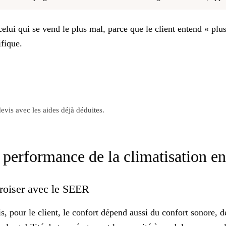
si celui qui se vend le plus mal, parce que le client entend « 
ifique
.
evis avec les aides déjà déduites.
a performance de la climatisation e
à croiser avec le SEER
, pour le client, le confort dépend aussi du
confort sonore
, d