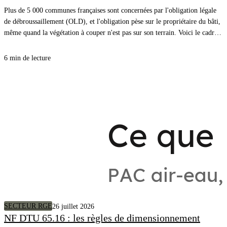
Plus de 5 000 communes françaises sont concernées par l'obligation légale
de débroussaillement (OLD), et l'obligation pèse sur le propriétaire du bâti,
même quand la végétation à couper n'est pas sur son terrain. Voici le cadre,
les distances à respecter et comment savoir précisément quels arbres couper
autour de chez vous.
6 min de lecture
SECTEUR RGE
26 juillet 2026
NF DTU 65.16 : les règles de dimensionnement