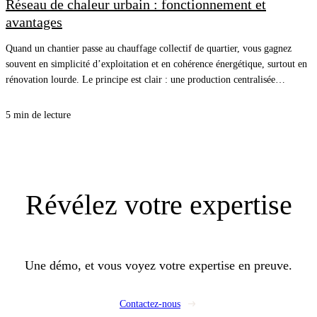
Réseau de chaleur urbain : fonctionnement et
avantages
Quand un chantier passe au chauffage collectif de quartier, vous gagnez
souvent en simplicité d’exploitation et en cohérence énergétique, surtout en
rénovation lourde. Le principe est clair : une production centralisée
alimente plusieurs bâtiments, et vous pilotez surtout la distribution, les sous-
stations et l’équilibrage. Pour vos clients, c’est une facture plus stable et
5 min de lecture
moins de chaudières à entretenir, et pour vous, une opportunité de proposer
un lot CVC propre, lisible, et rentable.
Révélez
votre expertise
Une démo, et vous voyez votre expertise en preuve.
Contactez-nous