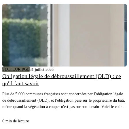
SECTEUR RGE
31 juillet 2026
Obligation légale de débroussaillement (OLD) : ce
qu'il faut savoir
Plus de 5 000 communes françaises sont concernées par l'obligation légale
de débroussaillement (OLD), et l'obligation pèse sur le propriétaire du bâti,
même quand la végétation à couper n'est pas sur son terrain. Voici le cadre,
les distances à respecter et comment savoir précisément quels arbres couper
autour de chez vous.
6 min de lecture