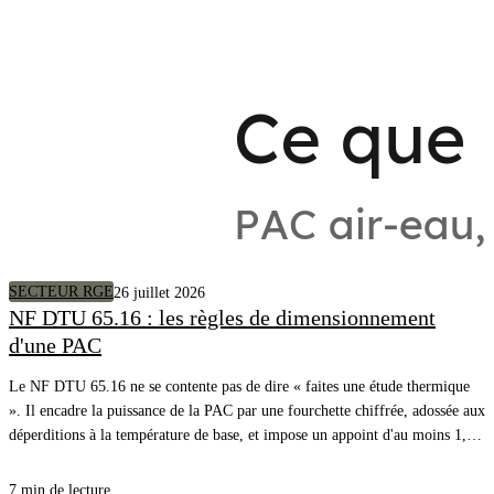
SECTEUR RGE
26 juillet 2026
NF DTU 65.16 : les règles de dimensionnement
d'une PAC
Le NF DTU 65.16 ne se contente pas de dire « faites une étude thermique
». Il encadre la puissance de la PAC par une fourchette chiffrée, adossée aux
déperditions à la température de base, et impose un appoint d'au moins 1,2
fois ces déperditions. Voici la règle, article par article, avec l'exemple
chiffré du DTU lui-même.
7 min de lecture