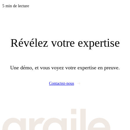
stations et l’équilibrage. Pour vos clients, c’est une facture plus stable et
5 min de lecture
moins de chaudières à entretenir, et pour vous, une opportunité de proposer
un lot CVC propre, lisible, et rentable.
Révélez
votre expertise
Une démo, et vous voyez votre expertise en preuve.
Contactez-nous