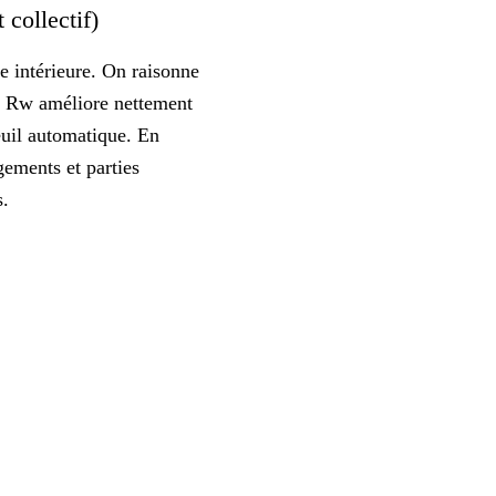
 collectif)
e intérieure. On raisonne
e Rw améliore nettement
seuil automatique. En
gements et parties
s.