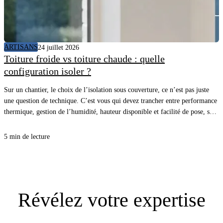
ARTISANS
24 juillet 2026
Toiture froide vs toiture chaude : quelle
configuration isoler ?
Sur un chantier, le choix de l’isolation sous couverture, ce n’est pas juste
une question de technique. C’est vous qui devez trancher entre performance
thermique, gestion de l’humidité, hauteur disponible et facilité de pose, sans
vous compliquer la vie. Avec la bonne approche, vous sécurisez le confort
d’été comme d’hiver, et vous évitez les désordres qui coûtent cher au retour.
5 min de lecture
Révélez
votre expertise