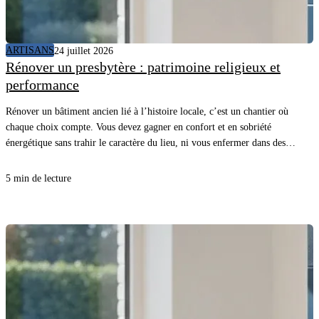
ARTISANS
24 juillet 2026
Rénover un presbytère : patrimoine religieux et
performance
Rénover un bâtiment ancien lié à l’histoire locale, c’est un chantier où
chaque choix compte. Vous devez gagner en confort et en sobriété
énergétique sans trahir le caractère du lieu, ni vous enfermer dans des
détails inutiles. Avec une méthode claire et les bons matériaux, vous
avancez vite, proprement, et vous sécurisez le résultat.
5 min de lecture