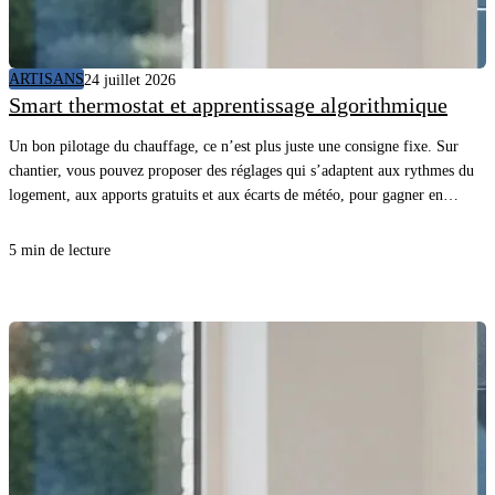
ARTISANS
24 juillet 2026
Smart thermostat et apprentissage algorithmique
Un bon pilotage du chauffage, ce n’est plus juste une consigne fixe. Sur
chantier, vous pouvez proposer des réglages qui s’adaptent aux rythmes du
logement, aux apports gratuits et aux écarts de météo, pour gagner en
confort sans surconsommer. En comprenant comment l’appareil “apprend”
et quelles données il utilise, vous évitez les promesses floues, vous posez les
5 min de lecture
bonnes questions au client et vous sécurisez la mise en service.