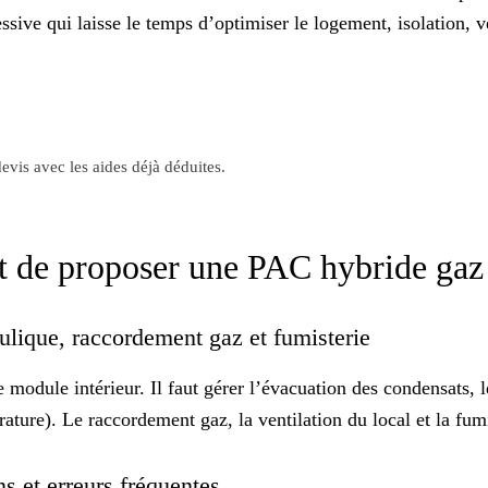
essive
qui laisse le temps d’optimiser le logement, isolation, ve
evis avec les aides déjà déduites.
ant de proposer une PAC hybride ga
aulique, raccordement gaz et fumisterie
 le module intérieur. Il faut gérer l’évacuation des condensats,
rature). Le raccordement gaz, la ventilation du local et la
fum
ns et erreurs fréquentes