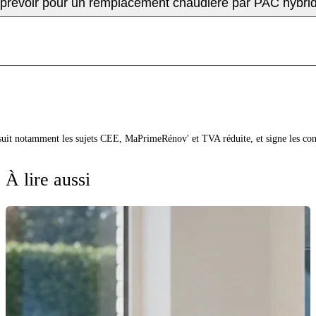
s prévoir pour un remplacement chaudière par PAC hybri
 suit notamment les sujets CEE, MaPrimeRénov' et TVA réduite, et signe les co
À lire aussi