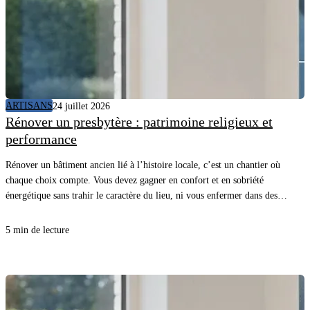
ARTISANS
24 juillet 2026
Rénover un presbytère : patrimoine religieux et
performance
Rénover un bâtiment ancien lié à l’histoire locale, c’est un chantier où
chaque choix compte. Vous devez gagner en confort et en sobriété
énergétique sans trahir le caractère du lieu, ni vous enfermer dans des
détails inutiles. Avec une méthode claire et les bons matériaux, vous
avancez vite, proprement, et vous sécurisez le résultat.
5 min de lecture