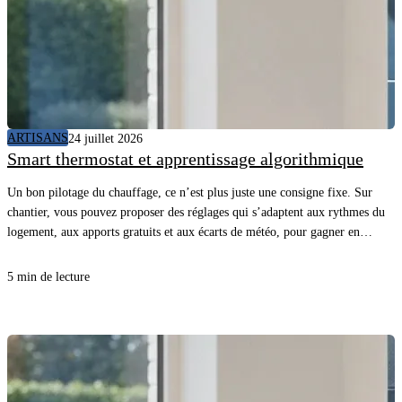
ARTISANS
24 juillet 2026
Smart thermostat et apprentissage algorithmique
Un bon pilotage du chauffage, ce n’est plus juste une consigne fixe. Sur
chantier, vous pouvez proposer des réglages qui s’adaptent aux rythmes du
logement, aux apports gratuits et aux écarts de météo, pour gagner en
confort sans surconsommer. En comprenant comment l’appareil “apprend”
et quelles données il utilise, vous évitez les promesses floues, vous posez les
5 min de lecture
bonnes questions au client et vous sécurisez la mise en service.