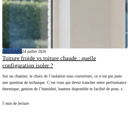
ARTISANS
24 juillet 2026
Toiture froide vs toiture chaude : quelle
configuration isoler ?
Sur un chantier, le choix de l’isolation sous couverture, ce n’est pas juste
une question de technique. C’est vous qui devez trancher entre performance
thermique, gestion de l’humidité, hauteur disponible et facilité de pose, sans
vous compliquer la vie. Avec la bonne approche, vous sécurisez le confort
d’été comme d’hiver, et vous évitez les désordres qui coûtent cher au retour.
5 min de lecture