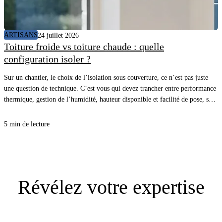
ARTISANS
24 juillet 2026
Toiture froide vs toiture chaude : quelle
configuration isoler ?
Sur un chantier, le choix de l’isolation sous couverture, ce n’est pas juste
une question de technique. C’est vous qui devez trancher entre performance
thermique, gestion de l’humidité, hauteur disponible et facilité de pose, sans
vous compliquer la vie. Avec la bonne approche, vous sécurisez le confort
d’été comme d’hiver, et vous évitez les désordres qui coûtent cher au retour.
5 min de lecture
Révélez
votre expertise