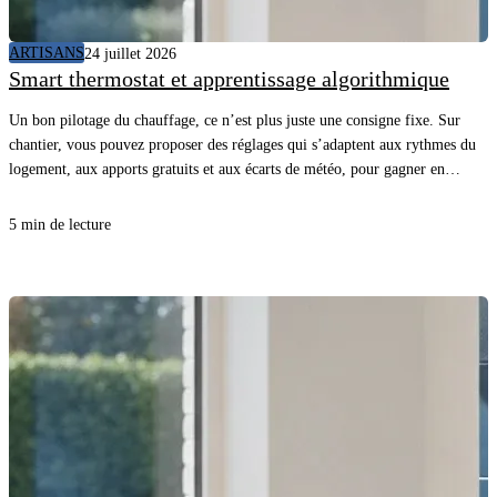
ARTISANS
24 juillet 2026
Smart thermostat et apprentissage algorithmique
Un bon pilotage du chauffage, ce n’est plus juste une consigne fixe. Sur
chantier, vous pouvez proposer des réglages qui s’adaptent aux rythmes du
logement, aux apports gratuits et aux écarts de météo, pour gagner en
confort sans surconsommer. En comprenant comment l’appareil “apprend”
et quelles données il utilise, vous évitez les promesses floues, vous posez les
5 min de lecture
bonnes questions au client et vous sécurisez la mise en service.