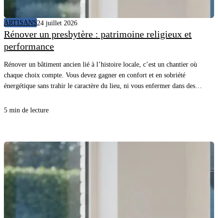
ARTISANS
24 juillet 2026
Rénover un presbytère : patrimoine religieux et
performance
Rénover un bâtiment ancien lié à l’histoire locale, c’est un chantier où
chaque choix compte. Vous devez gagner en confort et en sobriété
énergétique sans trahir le caractère du lieu, ni vous enfermer dans des
détails inutiles. Avec une méthode claire et les bons matériaux, vous
avancez vite, proprement, et vous sécurisez le résultat.
5 min de lecture