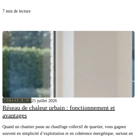
fois ces déperditions. Voici la règle, article par article, avec l'exemple
chiffré du DTU lui-même.
7 min de lecture
SECTEUR RGE
25 juillet 2026
Réseau de chaleur urbain : fonctionnement et
avantages
Quand un chantier passe au chauffage collectif de quartier, vous gagnez
souvent en simplicité d’exploitation et en cohérence énergétique, surtout en