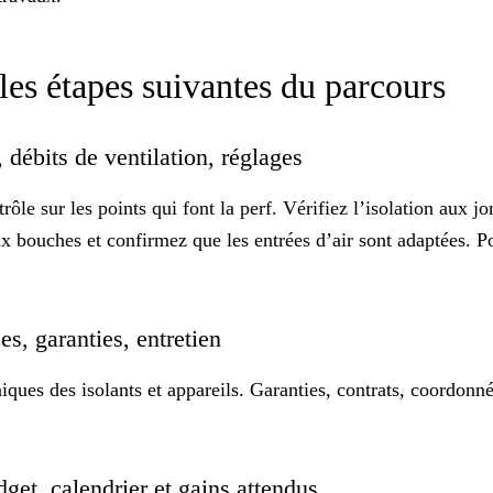
 les étapes suivantes du parcours
, débits de ventilation, réglages
trôle
sur les points qui font la perf. Vérifiez l’isolation aux j
 aux bouches et confirmez que les entrées d’air sont adaptées
es, garanties, entretien
ques des isolants et appareils. Garanties, contrats, coordonnée
get, calendrier et gains attendus