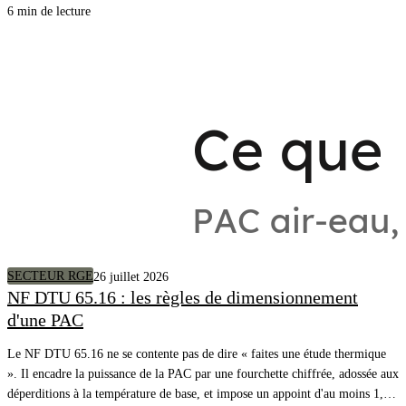
autour de chez vous.
6 min de lecture
SECTEUR RGE
26 juillet 2026
NF DTU 65.16 : les règles de dimensionnement
d'une PAC
Le NF DTU 65.16 ne se contente pas de dire « faites une étude thermique
». Il encadre la puissance de la PAC par une fourchette chiffrée, adossée aux
déperditions à la température de base, et impose un appoint d'au moins 1,2