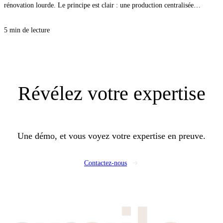
rénovation lourde. Le principe est clair : une production centralisée
alimente plusieurs bâtiments, et vous pilotez surtout la distribution, les sous-
stations et l’équilibrage. Pour vos clients, c’est une facture plus stable et
5 min de lecture
moins de chaudières à entretenir, et pour vous, une opportunité de proposer
un lot CVC propre, lisible, et rentable.
Révélez
votre expertise
Une démo, et vous voyez votre expertise en preuve.
Contactez-nous