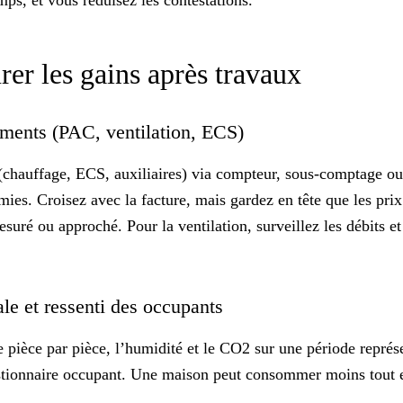
mps, et vous réduisez les contestations.
rer les gains après travaux
ements (PAC, ventilation, ECS)
chauffage, ECS, auxiliaires) via compteur, sous-comptage ou 
ies. Croisez avec la facture, mais gardez en tête que les pri
ré ou approché. Pour la ventilation, surveillez les débits et 
ale et ressenti des occupants
e
pièce par pièce, l’humidité et le CO2 sur une période représ
estionnaire occupant. Une maison peut consommer moins tout en