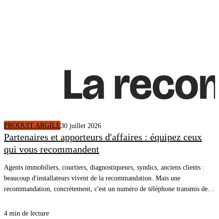
PRODUIT ARGILE
30 juillet 2026
Partenaires et apporteurs d'affaires : équipez ceux
qui vous recommandent
Agents immobiliers, courtiers, diagnostiqueurs, syndics, anciens clients :
beaucoup d'installateurs vivent de la recommandation. Mais une
recommandation, concrètement, c'est un numéro de téléphone transmis de
bouche à oreille, et une conversation qui repart de zéro. En donnant à vos
partenaires le lien de votre simulateur, la recommandation arrive dans votre
4 min de lecture