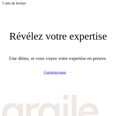
logement pendant qu'il est devant vous, et repart avec un rendez-vous posé
5 min de lecture
dans l'agenda de vos commerciaux.
Révélez
votre expertise
Une démo, et vous voyez votre expertise en preuve.
Contactez-nous