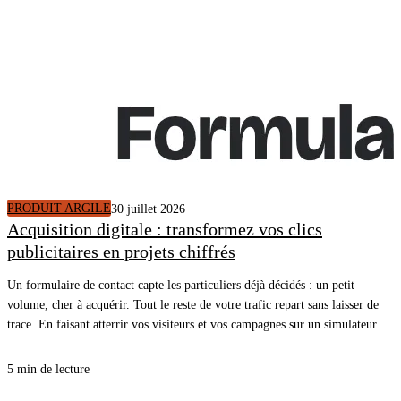
PRODUIT ARGILE
30 juillet 2026
Acquisition digitale : transformez vos clics
publicitaires en projets chiffrés
Un formulaire de contact capte les particuliers déjà décidés : un petit
volume, cher à acquérir. Tout le reste de votre trafic repart sans laisser de
trace. En faisant atterrir vos visiteurs et vos campagnes sur un simulateur de
rénovation énergétique, vous ouvrez une cible plus large, plus en amont du
projet, et chaque simulation terminée arrive dans votre CRM avec un
5 min de lecture
rendez-vous.