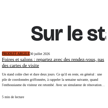
PRODUIT ARGILE
30 juillet 2026
Foires et salons : repartez avec des rendez-vous, pas
des cartes de visite
Un stand coûte cher et dure deux jours. Ce qu'il en reste, en général : une
pile de coordonnées griffonnées, à rappeler la semaine suivante, quand
l'enthousiasme du visiteur est retombé. Avec un simulateur de rénovation
énergétique sur une tablette, le visiteur voit le diagnostic de son propre
logement pendant qu'il est devant vous, et repart avec un rendez-vous posé
5 min de lecture
dans l'agenda de vos commerciaux.