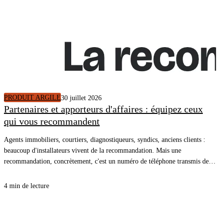
PRODUIT ARGILE
30 juillet 2026
Partenaires et apporteurs d'affaires : équipez ceux
qui vous recommandent
Agents immobiliers, courtiers, diagnostiqueurs, syndics, anciens clients :
beaucoup d'installateurs vivent de la recommandation. Mais une
recommandation, concrètement, c'est un numéro de téléphone transmis de
bouche à oreille, et une conversation qui repart de zéro. En donnant à vos
partenaires le lien de votre simulateur, la recommandation arrive dans votre
4 min de lecture
CRM avec le logement décrit, un plan de travaux chiffré et un rendez-vous
pris.