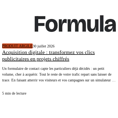
PRODUIT ARGILE
30 juillet 2026
Acquisition digitale : transformez vos clics
publicitaires en projets chiffrés
Un formulaire de contact capte les particuliers déjà décidés : un petit
volume, cher à acquérir. Tout le reste de votre trafic repart sans laisser de
trace. En faisant atterrir vos visiteurs et vos campagnes sur un simulateur de
rénovation énergétique, vous ouvrez une cible plus large, plus en amont du
projet, et chaque simulation terminée arrive dans votre CRM avec un
5 min de lecture
rendez-vous.