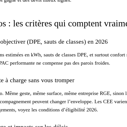
ps
gagné et des devis mieux signés.
s : les critères qui comptent vrai
 objectiver (DPE, sauts de classes) en 2026
ons estimées en
kWh
, sauts de classes DPE, et surtout confort 
une PAC performante ne compense pas des parois froides.
te à charge sans vous tromper
o. Même geste, même surface, même entreprise RGE, sinon la c
accompagnement peuvent changer l’enveloppe. Les CEE varient
angements, voyez
les conditions d’éligibilité 2026
.
age et impacts sur les délais