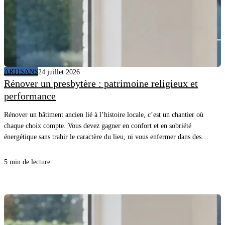
ARTISANS
24 juillet 2026
Rénover un presbytère : patrimoine religieux et
performance
Rénover un bâtiment ancien lié à l’histoire locale, c’est un chantier où
chaque choix compte. Vous devez gagner en confort et en sobriété
énergétique sans trahir le caractère du lieu, ni vous enfermer dans des
détails inutiles. Avec une méthode claire et les bons matériaux, vous
avancez vite, proprement, et vous sécurisez le résultat.
5 min de lecture