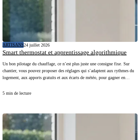
ARTISANS
24 juillet 2026
Smart thermostat et apprentissage algorithmique
Un bon pilotage du chauffage, ce n’est plus juste une consigne fixe. Sur
chantier, vous pouvez proposer des réglages qui s’adaptent aux rythmes du
logement, aux apports gratuits et aux écarts de météo, pour gagner en
confort sans surconsommer. En comprenant comment l’appareil “apprend”
et quelles données il utilise, vous évitez les promesses floues, vous posez les
5 min de lecture
bonnes questions au client et vous sécurisez la mise en service.