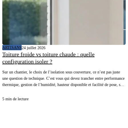
ARTISANS
24 juillet 2026
Toiture froide vs toiture chaude : quelle
configuration isoler ?
Sur un chantier, le choix de l’isolation sous couverture, ce n’est pas juste
une question de technique. C’est vous qui devez trancher entre performance
thermique, gestion de l’humidité, hauteur disponible et facilité de pose, sans
vous compliquer la vie. Avec la bonne approche, vous sécurisez le confort
d’été comme d’hiver, et vous évitez les désordres qui coûtent cher au retour.
5 min de lecture