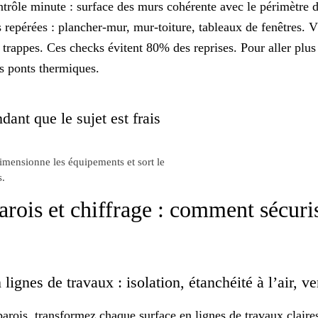
ntrôle minute
: surface des murs cohérente avec le périmètre d
 repérées : plancher-mur, mur-toiture, tableaux de fenêtres. Vé
 trappes. Ces checks évitent 80% des reprises. Pour aller plus 
es
ponts thermiques
.
dant que le sujet est frais
dimensionne les équipements et sort le
s.
arois et chiffrage : comment sécuris
 lignes de travaux : isolation, étanchéité à l’air, v
parois
, transformez chaque surface en lignes de travaux claire