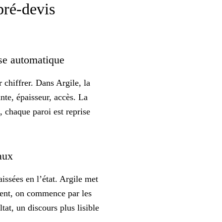
pré-devis
rise automatique
 chiffrer. Dans Argile, la
ante, épaisseur, accès. La
 chaque paroi est reprise
vaux
issées en l’état. Argile met
uvent, on commence par les
ultat, un discours plus
lisible