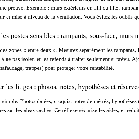
une preuve. Exemple : murs extérieurs en ITI ou ITE, rampants
air et mise à niveau de la ventilation. Vous évitez les oublis q
t les postes sensibles : rampants, sous-face, murs
des zones « entre deux ». Mesurez séparément les rampants, le
à ne pas isoler, et les refends à traiter seulement si prévu. Aj
échafaudage, trappes) pour protéger votre
rentabilité
.
 les litiges : photos, notes, hypothèses et réserv
simple. Photos datées, croquis, notes de métrés, hypothèses (
ues sur les aléas cachés. Ce réflexe sécurise les aides, et réd