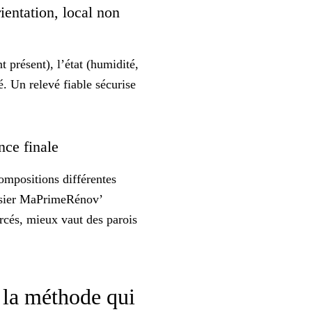
ientation, local non
 présent), l’état (humidité,
fé. Un
relevé fiable
sécurise
ance finale
ompositions différentes
ssier MaPrimeRénov’
rcés
, mieux vaut des parois
: la méthode qui