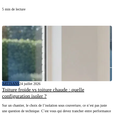
détails inutiles. Avec une méthode claire et les bons matériaux, vous
avancez vite, proprement, et vous sécurisez le résultat.
5 min de lecture
ARTISANS
24 juillet 2026
Toiture froide vs toiture chaude : quelle
configuration isoler ?
Sur un chantier, le choix de l’isolation sous couverture, ce n’est pas juste
une question de technique. C’est vous qui devez trancher entre performance