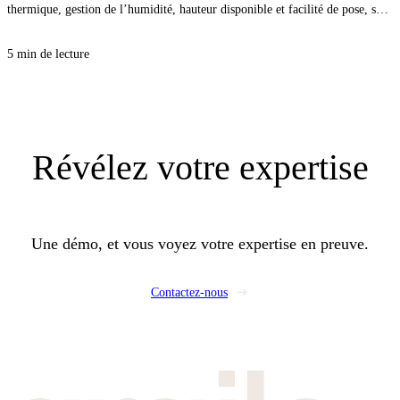
thermique, gestion de l’humidité, hauteur disponible et facilité de pose, sans
vous compliquer la vie. Avec la bonne approche, vous sécurisez le confort
d’été comme d’hiver, et vous évitez les désordres qui coûtent cher au retour.
5 min de lecture
Révélez
votre expertise
Une démo, et vous voyez votre expertise en preuve.
Contactez-nous