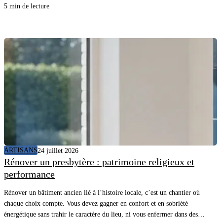
et quelles données il utilise, vous évitez les promesses floues, vous posez les
5 min de lecture
bonnes questions au client et vous sécurisez la mise en service.
ARTISANS
24 juillet 2026
Rénover un presbytère : patrimoine religieux et
performance
Rénover un bâtiment ancien lié à l’histoire locale, c’est un chantier où
chaque choix compte. Vous devez gagner en confort et en sobriété
énergétique sans trahir le caractère du lieu, ni vous enfermer dans des