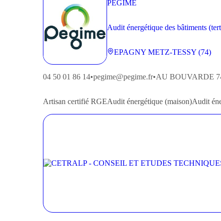
PEGIME
Audit énergétique des bâtiments (terti
EPAGNY METZ-TESSY (74)
04 50 01 86 14
•
pegime@pegime.fr
•
AU BOUVARDE
7
Artisan
certifié RGE
Audit énergétique (maison)
Audit éne