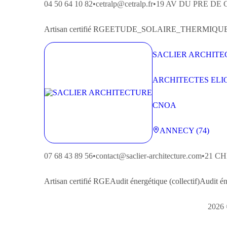
04 50 64 10 82
•
cetralp@cetralp.fr
•
19 AV DU PRE DE
Artisan
certifié RGE
ETUDE_SOLAIRE_THERMIQU
SACLIER ARCHITE
ARCHITECTES ELI
LOGEMENTS COLLE
CNOA
ANNECY (74)
07 68 43 89 56
•
contact@saclier-architecture.com
•
21 C
Artisan
certifié RGE
Audit énergétique (collectif)
Audit én
2026 