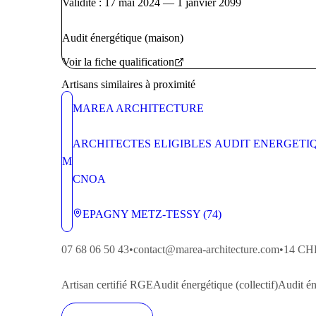
Validité : 17 mai 2024 — 1 janvier 2099
Audit énergétique (maison)
Voir la fiche qualification
Artisans similaires à proximité
MAREA ARCHITECTURE
ARCHITECTES ELIGIBLES AUDIT ENERGETI
MONOPROPRIETE (4)
M
CNOA
EPAGNY METZ-TESSY (74)
07 68 06 50 43
•
contact@marea-architecture.com
•
14 CH
Artisan
certifié RGE
Audit énergétique (collectif)
Audit én