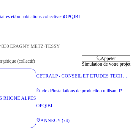
aires et/ou habitations collectives)
OPQIBI
4330
EPAGNY METZ-TESSY
Appeler
rgétique (collectif)
Simulation de votre projet
CETRALP - CONSEIL ET ETUDES TECHNIQUES RHONE ALPES
Étude d?installations de production utilisant l?
énergie solaire thermique
OPQIBI
ANNECY (74)