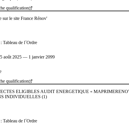
che qualification
e sur le site France Rénov'
t : Tableau de l´Ordre
: 5 août 2025 — 1 janvier 2099
e
che qualification
ECTES ELIGIBLES AUDIT ENERGETIQUE « MAPRIMERENOV
S INDIVIDUELLES (1)
t : Tableau de l´Ordre