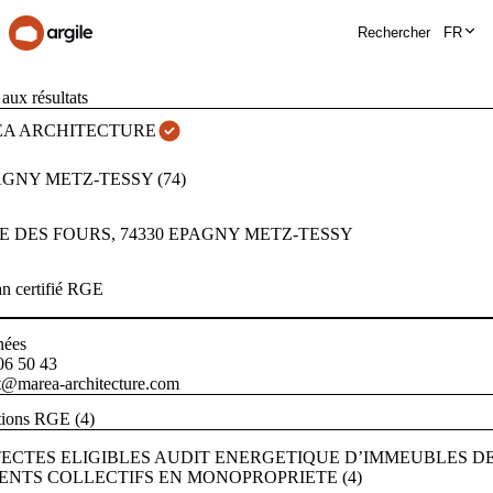
Rechercher
FR
aux résultats
A ARCHITECTURE
AGNY METZ-TESSY
(
74
)
HE DES FOURS
,
74330
EPAGNY METZ-TESSY
an certifié RGE
nées
06 50 43
t@marea-architecture.com
tions RGE (4)
ECTES ELIGIBLES AUDIT ENERGETIQUE D’IMMEUBLES D
NTS COLLECTIFS EN MONOPROPRIETE (4)