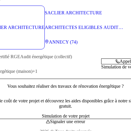
SACLIER ARCHITECTURE
ARCHITECTES ELIGIBLES AUDIT
ENERGETIQUE D’IMMEUBLES DE
LOGEMENTS COLLECTIFS EN
ANNECY (74)
MONOPROPRIETE (4)
ertifié RGE
Audit énergétique (collectif)
Appel
Simulation de vo
rgétique (maison)
+1
Vous souhaitez réaliser des travaux de rénovation énergétique ?
e coût de votre projet et découvrez les aides disponibles grâce à notre 
gratuit.
Simulation de votre projet
Signaler une erreur