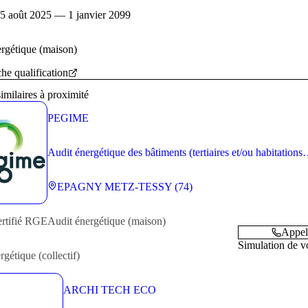
: 5 août 2025 — 1 janvier 2099
rgétique (maison)
che qualification
similaires à proximité
PEGIME
Audit énergétique des bâtiments (tertiaires et/ou habitations
collectives)
EPAGNY METZ-TESSY (74)
ertifié RGE
Audit énergétique (maison)
Appel
Simulation de vo
rgétique (collectif)
ARCHI TECH ECO