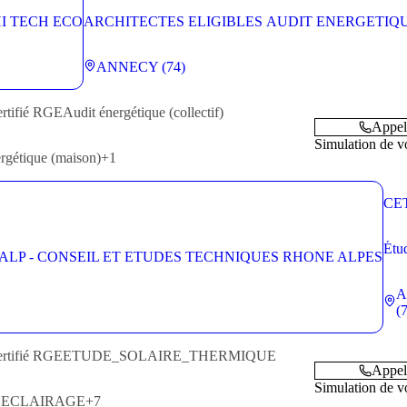
ARCHITECTES ELIGIBLES AUDIT ENERGETIQ
D’IMMEUBLES DE LOGEMENTS COLLECTIFS 
MONOPROPRIETE (4)
ANNECY (74)
ertifié RGE
Audit énergétique (collectif)
Appel
Simulation de vo
rgétique (maison)
+1
Étu
inst
de 
A
util
(
éne
sola
the
ertifié RGE
ETUDE_SOLAIRE_THERMIQUE
Appel
Simulation de vo
_ECLAIRAGE
+7