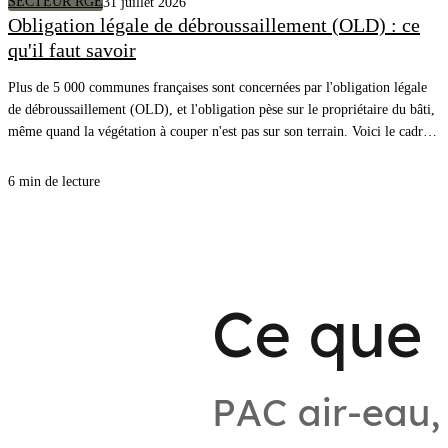
SECTEUR RGE
31 juillet 2026
Obligation légale de débroussaillement (OLD) : ce
qu'il faut savoir
Plus de 5 000 communes françaises sont concernées par l'obligation légale
de débroussaillement (OLD), et l'obligation pèse sur le propriétaire du bâti,
même quand la végétation à couper n'est pas sur son terrain. Voici le cadre,
les distances à respecter et comment savoir précisément quels arbres couper
autour de chez vous.
6 min de lecture