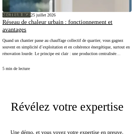
SECTEUR RGE
25 juillet 2026
Réseau de chaleur urbain : fonctionnement et
avantages
Quand un chantier passe au chauffage collectif de quartier, vous gagnez
souvent en simplicité d’exploitation et en cohérence énergétique, surtout en
rénovation lourde. Le principe est clair : une production centralisée
alimente plusieurs bâtiments, et vous pilotez surtout la distribution, les sous-
stations et l’équilibrage. Pour vos clients, c’est une facture plus stable et
5 min de lecture
moins de chaudières à entretenir, et pour vous, une opportunité de proposer
un lot CVC propre, lisible, et rentable.
Révélez
votre expertise
Une démo, et vous voyez votre expertise en preuve.