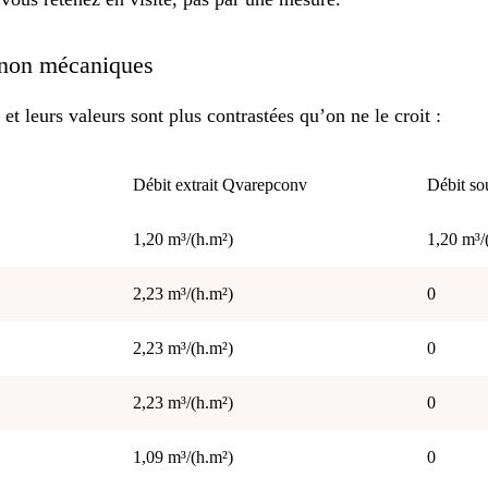
s non mécaniques
et leurs valeurs sont plus contrastées qu’on ne le croit :
Débit extrait Qvarepconv
Débit so
1,20 m³/(h.m²)
1,20 m³/
2,23 m³/(h.m²)
0
2,23 m³/(h.m²)
0
2,23 m³/(h.m²)
0
1,09 m³/(h.m²)
0