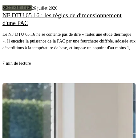
SECTEUR RGE
26 juillet 2026
NF DTU 65.16 : les règles de dimensionnement
d'une PAC
Le NF DTU 65.16 ne se contente pas de dire « faites une étude thermique
». Il encadre la puissance de la PAC par une fourchette chiffrée, adossée aux
déperditions à la température de base, et impose un appoint d'au moins 1,2
fois ces déperditions. Voici la règle, article par article, avec l'exemple
chiffré du DTU lui-même.
7 min de lecture