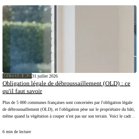
SECTEUR RGE
31 juillet 2026
Obligation légale de débroussaillement (OLD) : ce
qu'il faut savoir
Plus de 5 000 communes françaises sont concernées par l'obligation légale
de débroussaillement (OLD), et l'obligation pèse sur le propriétaire du bâti,
même quand la végétation à couper n'est pas sur son terrain. Voici le cadre,
les distances à respecter et comment savoir précisément quels arbres couper
autour de chez vous.
6 min de lecture