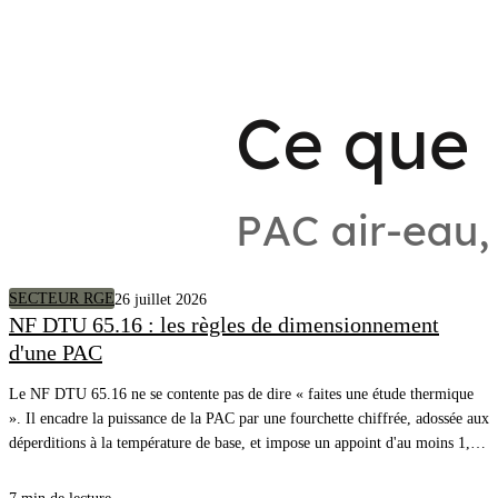
SECTEUR RGE
26 juillet 2026
NF DTU 65.16 : les règles de dimensionnement
d'une PAC
Le NF DTU 65.16 ne se contente pas de dire « faites une étude thermique
». Il encadre la puissance de la PAC par une fourchette chiffrée, adossée aux
déperditions à la température de base, et impose un appoint d'au moins 1,2
fois ces déperditions. Voici la règle, article par article, avec l'exemple
chiffré du DTU lui-même.