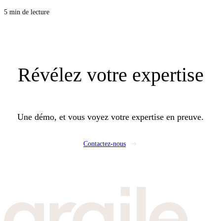
stations et l’équilibrage. Pour vos clients, c’est une facture plus stable et
5 min de lecture
moins de chaudières à entretenir, et pour vous, une opportunité de proposer
un lot CVC propre, lisible, et rentable.
Révélez
votre expertise
Une démo, et vous voyez votre expertise en preuve.
Contactez-nous