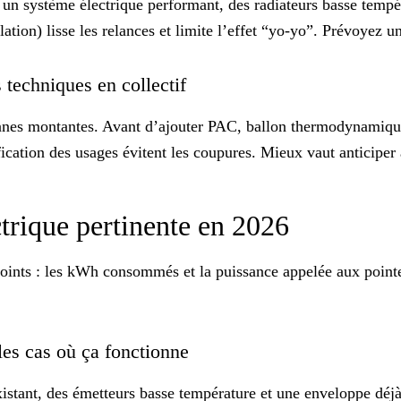
un système électrique performant, des radiateurs basse tempé
lation) lisse les relances et limite l’effet “yo-yo”. Prévoyez 
s techniques en collectif
olonnes montantes. Avant d’ajouter PAC, ballon thermodynamiqu
fication des usages évitent les coupures. Mieux vaut anticiper 
ctrique pertinente en 2026
 points : les kWh consommés et la
puissance appelée
aux pointe
 les cas où ça fonctionne
tant, des émetteurs basse température et une enveloppe déjà tr