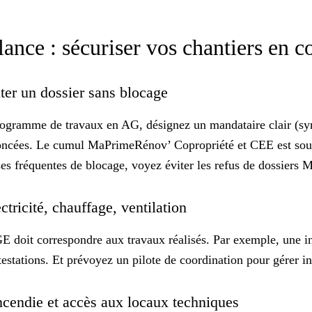
lance : sécuriser vos chantiers en c
er un dossier sans blocage
e programme de travaux en AG, désignez un
mandataire
clair (sy
nnoncées. Le cumul MaPrimeRénov’ Copropriété et CEE est souv
auses fréquentes de blocage, voyez
éviter les refus de dossier
ectricité, chauffage, ventilation
GE doit correspondre aux travaux réalisés. Par exemple, une i
testations. Et prévoyez un pilote de coordination pour gérer i
 incendie et accès aux locaux techniques