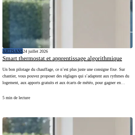
ARTISANS
24 juillet 2026
Smart thermostat et apprentissage algorithmique
Un bon pilotage du chauffage, ce n’est plus juste une consigne fixe. Sur
chantier, vous pouvez proposer des réglages qui s’adaptent aux rythmes du
logement, aux apports gratuits et aux écarts de météo, pour gagner en
confort sans surconsommer. En comprenant comment l’appareil “apprend”
et quelles données il utilise, vous évitez les promesses floues, vous posez les
5 min de lecture
bonnes questions au client et vous sécurisez la mise en service.