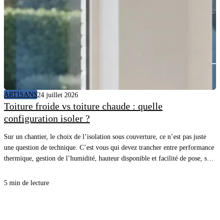
ARTISANS
24 juillet 2026
Toiture froide vs toiture chaude : quelle
configuration isoler ?
Sur un chantier, le choix de l’isolation sous couverture, ce n’est pas juste
une question de technique. C’est vous qui devez trancher entre performance
thermique, gestion de l’humidité, hauteur disponible et facilité de pose, sans
vous compliquer la vie. Avec la bonne approche, vous sécurisez le confort
d’été comme d’hiver, et vous évitez les désordres qui coûtent cher au retour.
5 min de lecture