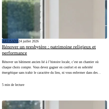
ARTISANS
24 juillet 2026
Rénover un presbytère : patrimoine religieux et
performance
Rénover un bâtiment ancien lié à l’histoire locale, c’est un chantier où
chaque choix compte. Vous devez gagner en confort et en sobriété
énergétique sans trahir le caractère du lieu, ni vous enfermer dans des
détails inutiles. Avec une méthode claire et les bons matériaux, vous
avancez vite, proprement, et vous sécurisez le résultat.
5 min de lecture