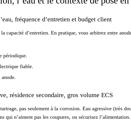
lon, l’eau et le contexte de pose e
d’eau, fréquence d’entretien et budget client
t la capacité d’entretien. En pratique, vous arbitrez entre
anod
e périodique.
lectrique fiable.
s anode.
sive, résidence secondaire, gros volume ECS
entartrage, pas seulement à la corrosion. Eau
agressive
(très dou
ions qui n’aiment pas les coupures, ou sécurisez l’alimentati