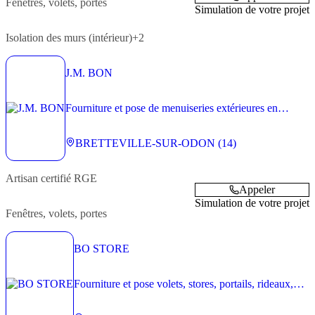
Fenêtres, volets, portes
Simulation de votre projet
Isolation des murs (intérieur)
+2
J.M. BON
Fourniture et pose de menuiseries extérieures en
maison individuelle, petit collectif et petit tertiaire
BRETTEVILLE-SUR-ODON (14)
Artisan
certifié RGE
Appeler
Simulation de votre projet
Fenêtres, volets, portes
BO STORE
Fourniture et pose volets, stores, portails, rideaux,
grilles, portes de garage et portes sectionnelles -
résidentiel et tertiaire