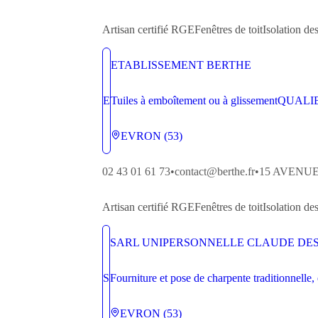
Artisan
certifié RGE
Fenêtres de toit
Isolation des
ETABLISSEMENT BERTHE
E
Tuiles à emboîtement ou à glissement
QUALI
EVRON (53)
02 43 01 61 73
•
contact@berthe.fr
•
15 AVENU
Artisan
certifié RGE
Fenêtres de toit
Isolation des
SARL UNIPERSONNELLE CLAUDE DE
S
Fourniture et pose de charpente traditionnelle, 
EVRON (53)