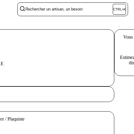
Rechercher un artisan, un besoin
CTRL+K
Vous 
Estimez
di
RE
er / Plaquiste