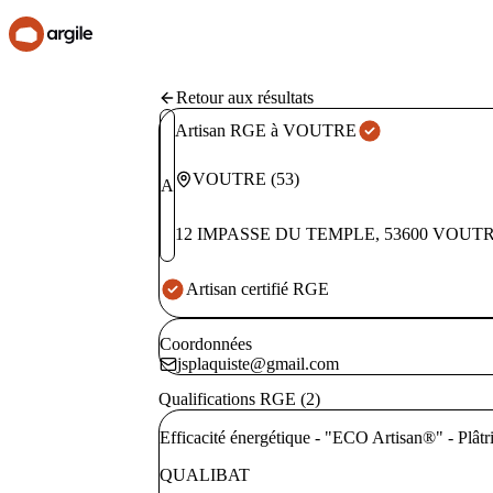
Retour aux résultats
Artisan RGE à VOUTRE
VOUTRE
(
53
)
A
12 IMPASSE DU TEMPLE
,
53600
VOUT
Artisan certifié RGE
Coordonnées
jsplaquiste@gmail.com
Qualifications RGE (2)
Efficacité énergétique - "ECO Artisan®" - Plâtri
QUALIBAT