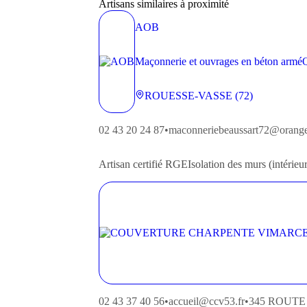
Artisans similaires à proximité
AOB
Maçonnerie et ouvrages en béton armé
ROUESSE-VASSE (72)
02 43 20 24 87
•
maconneriebeaussart72@orange
Artisan
certifié RGE
Isolation des murs (intérieur
02 43 37 40 56
•
accueil@ccv53.fr
•
345 ROUT