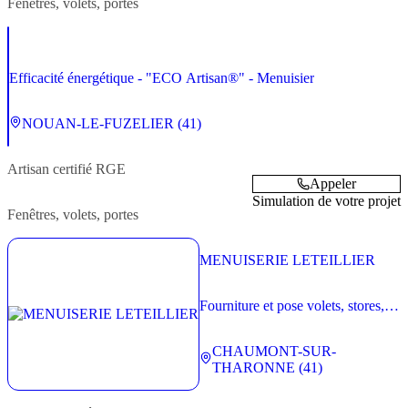
Fenêtres, volets, portes
Efficacité énergétique - "ECO Artisan®" - Menuisier
NOUAN-LE-FUZELIER (41)
Artisan
certifié RGE
Appeler
Simulation de votre projet
Fenêtres, volets, portes
MENUISERIE LETEILLIER
Fourniture et pose volets, stores,
portails, rideaux, grilles, portes de
garage et portes sectionnelles -
CHAUMONT-SUR-
résidentiel et tertiaire
THARONNE (41)