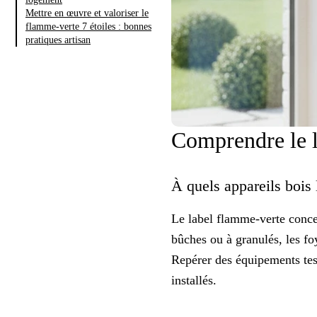
Mettre en œuvre et valoriser le
flamme-verte 7 étoiles : bonnes
pratiques artisan
Comprendre le l
À quels appareils bois l
Le label flamme-verte conc
bûches ou à granulés, les foy
Repérer des équipements tes
installés.