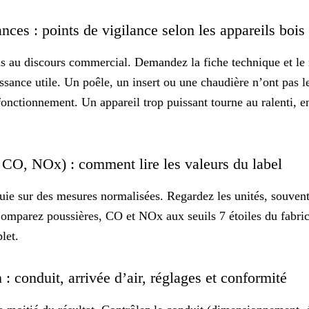
ces : points de vigilance selon les appareils bois
as au discours commercial. Demandez la fiche technique et le r
ssance utile. Un poêle, un insert ou une chaudière n’ont pas l
fonctionnement. Un appareil trop puissant tourne au ralenti, e
 CO, NOx) : comment lire les valeurs du label
uie sur des mesures normalisées. Regardez les unités, souven
mparez poussières, CO et NOx aux seuils 7 étoiles du fabric
let
.
n : conduit, arrivée d’air, réglages et conformité