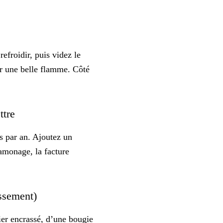
refroidir, puis videz le
der une belle flamme. Côté
ttre
is par an. Ajoutez un
amonage, la facture
assement)
er encrassé, d’une bougie