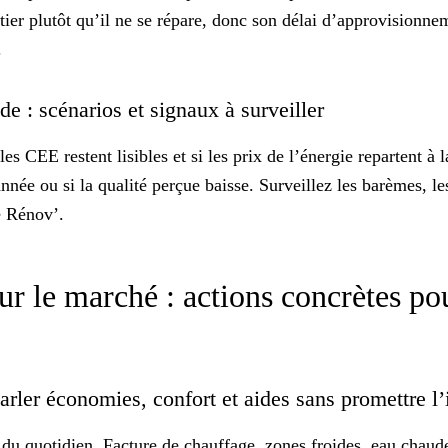
ier plutôt qu’il ne se répare, donc son délai d’approvisionn
.
e : scénarios et signaux à surveiller
 les
CEE restent lisibles
et si les prix de l’énergie repartent à 
nnée ou si la qualité perçue baisse. Surveillez les barèmes, le
 Rénov’.
ur le marché : actions concrètes pou
parler économies, confort et aides sans promettre 
du quotidien. Facture de chauffage, zones froides, eau chaude