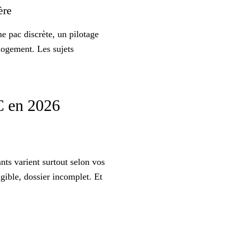
ière
e pac discrète, un pilotage
logement. Les sujets
AC en 2026
nts varient surtout selon vos
igible, dossier incomplet. Et