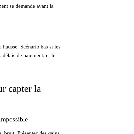
ement se demande avant la
la hausse. Scénario bas si les
s délais de paiement, et le
r capter la
l’impossible
, bruit. Présentez des
gains