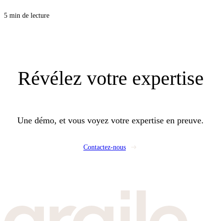
énergétique sur une tablette, le visiteur voit le diagnostic de son propre
logement pendant qu'il est devant vous, et repart avec un rendez-vous posé
5 min de lecture
dans l'agenda de vos commerciaux.
Révélez
votre expertise
Une démo, et vous voyez votre expertise en preuve.
Contactez-nous