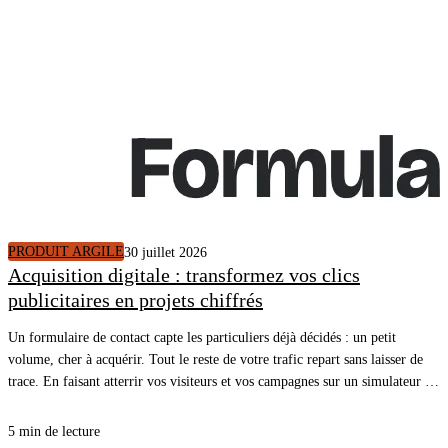
PRODUIT ARGILE
30 juillet 2026
Acquisition digitale : transformez vos clics
publicitaires en projets chiffrés
Un formulaire de contact capte les particuliers déjà décidés : un petit
volume, cher à acquérir. Tout le reste de votre trafic repart sans laisser de
trace. En faisant atterrir vos visiteurs et vos campagnes sur un simulateur de
rénovation énergétique, vous ouvrez une cible plus large, plus en amont du
projet, et chaque simulation terminée arrive dans votre CRM avec un
5 min de lecture
rendez-vous.