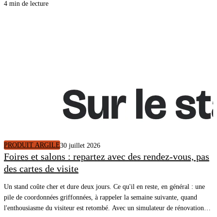
partenaires le lien de votre simulateur, la recommandation arrive dans votre
4 min de lecture
CRM avec le logement décrit, un plan de travaux chiffré et un rendez-vous
pris.
PRODUIT ARGILE
30 juillet 2026
Foires et salons : repartez avec des rendez-vous, pas
des cartes de visite
Un stand coûte cher et dure deux jours. Ce qu'il en reste, en général : une
pile de coordonnées griffonnées, à rappeler la semaine suivante, quand
l'enthousiasme du visiteur est retombé. Avec un simulateur de rénovation