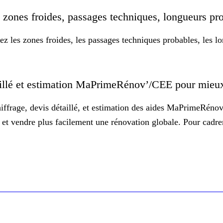
s : zones froides, passages techniques, longueurs 
z les zones froides, les passages techniques probables, les lon
.
étaillé et estimation MaPrimeRénov’/CEE pour mieu
hiffrage, devis détaillé, et estimation des aides MaPrimeRénov
le et vendre plus facilement une rénovation globale. Pour cadr