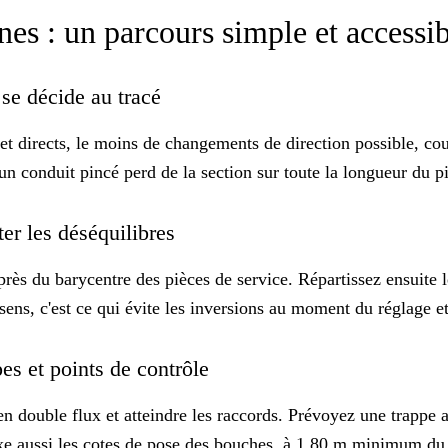
ines : un parcours simple et accessi
i se décide au tracé
s et directs, le moins de changements de direction possible, 
un conduit pincé perd de la section sur toute la longueur du p
ter les déséquilibres
us près du barycentre des pièces de service. Répartissez ensuite
ens, c'est ce qui évite les inversions au moment du réglage et 
pes et points de contrôle
 en double flux et atteindre les raccords. Prévoyez une trappe
xe aussi les cotes de pose des bouches, à
1,80 m minimum
du 