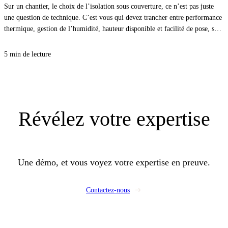
Sur un chantier, le choix de l’isolation sous couverture, ce n’est pas juste
une question de technique. C’est vous qui devez trancher entre performance
thermique, gestion de l’humidité, hauteur disponible et facilité de pose, sans
vous compliquer la vie. Avec la bonne approche, vous sécurisez le confort
d’été comme d’hiver, et vous évitez les désordres qui coûtent cher au retour.
5 min de lecture
Révélez
votre expertise
Une démo, et vous voyez votre expertise en preuve.
Contactez-nous