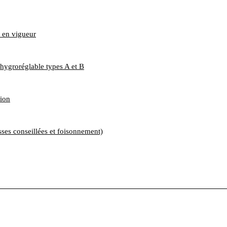
n en vigueur
 hygroréglable types A et B
tion
ses conseillées et foisonnement)