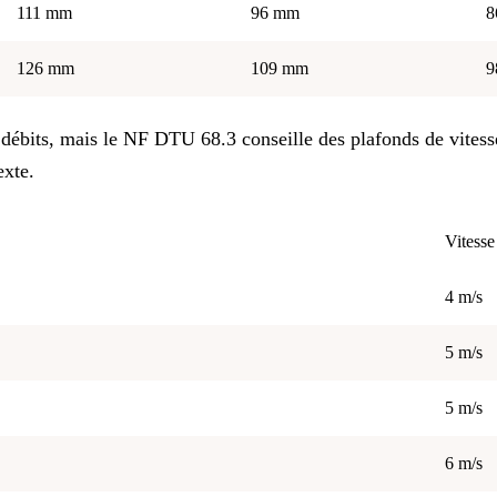
111 mm
96 mm
8
126 mm
109 mm
9
es débits, mais le NF DTU 68.3 conseille des plafonds de vitess
exte.
Vitesse
4 m/s
5 m/s
5 m/s
6 m/s