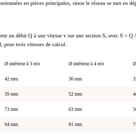
nsionnées en pièces principales, sinon le réseau se met en dépr
porte un débit Q à une vitesse v sur une section S, avec S = Q
, pour trois vitesses de calcul.
Ø intérieur à 3 m/s
Ø intérieur à 4 m/s
Ø
42 mm
36 mm
3
59 mm
52 mm
4
73 mm
63 mm
5
94 mm
81 mm
7