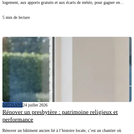
logement, aux apports gratuits et aux écarts de météo, pour gagner en
confort sans surconsommer. En comprenant comment l’appareil “apprend”
et quelles données il utilise, vous évitez les promesses floues, vous posez les
5 min de lecture
bonnes questions au client et vous sécurisez la mise en service.
ARTISANS
24 juillet 2026
Rénover un presbytère : patrimoine religieux et
performance
Rénover un bâtiment ancien lié à l’histoire locale, c’est un chantier où