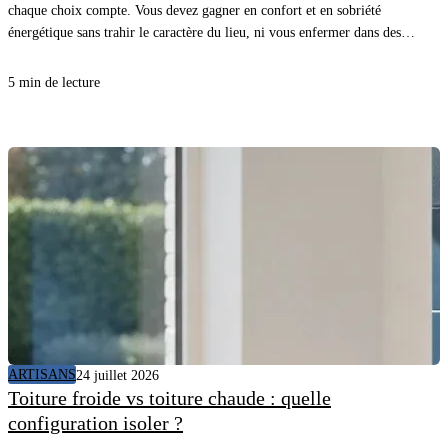
chaque choix compte. Vous devez gagner en confort et en sobriété
énergétique sans trahir le caractère du lieu, ni vous enfermer dans des
détails inutiles. Avec une méthode claire et les bons matériaux, vous
avancez vite, proprement, et vous sécurisez le résultat.
5 min de lecture
ARTISANS
24 juillet 2026
Toiture froide vs toiture chaude : quelle
configuration isoler ?