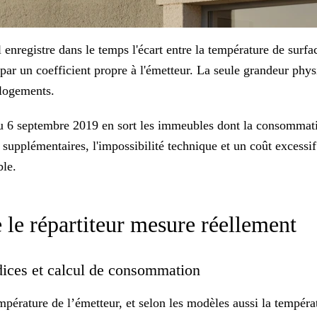
nregistre dans le temps l'écart entre la température de surface
 par un coefficient propre à l'émetteur. La seule grandeur phy
s logements.
té du 6 septembre 2019 en sort les immeubles dont la consomm
s supplémentaires, l'impossibilité technique et un coût excess
ble.
e le répartiteur mesure réellement
ndices et calcul de consommation
mpérature
de l’émetteur, et selon les modèles aussi la tempéra