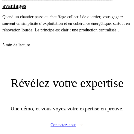
avantages
Quand un chantier passe au chauffage collectif de quartier, vous gagnez
souvent en simplicité d’exploitation et en cohérence énergétique, surtout en
rénovation lourde. Le principe est clair : une production centralisée
alimente plusieurs bâtiments, et vous pilotez surtout la distribution, les sous-
stations et l’équilibrage. Pour vos clients, c’est une facture plus stable et
5 min de lecture
moins de chaudières à entretenir, et pour vous, une opportunité de proposer
un lot CVC propre, lisible, et rentable.
Révélez
votre expertise
Une démo, et vous voyez votre expertise en preuve.
Contactez-nous