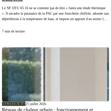
Le NF DTU 65.16 ne se contente pas de dire « faites une étude thermique
». Il encadre la puissance de la PAC par une fourchette chiffrée, adossée aux
déperditions à la température de base, et impose un appoint d'au moins 1,2
fois ces déperditions. Voici la règle, article par article, avec l'exemple
chiffré du DTU lui-même.
7 min de lecture
SECTEUR RGE
25 juillet 2026
Réseau de chaleur urbain : fonctionnement et