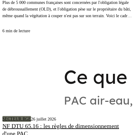
Plus de 5 000 communes françaises sont concernées par l'obligation légale
de débroussaillement (OLD), et l'obligation pèse sur le propriétaire du bâti,
même quand la végétation à couper n'est pas sur son terrain. Voici le cadre,
les distances à respecter et comment savoir précisément quels arbres couper
autour de chez vous.
6 min de lecture
SECTEUR RGE
26 juillet 2026
NF DTU 65.16 : les règles de dimensionnement
d'une PAC