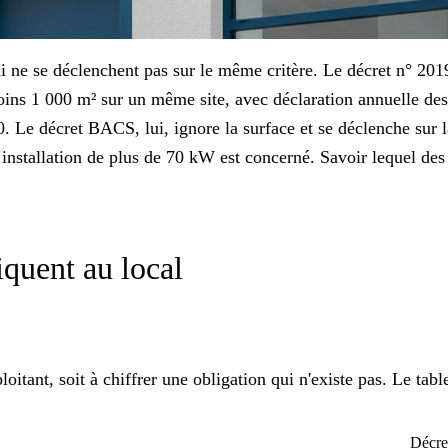
 ne se déclenchent pas sur le même critère. Le décret n° 2019-7
moins 1 000 m² sur un même site, avec déclaration annuelle d
Le décret BACS, lui, ignore la surface et se déclenche sur l
ne installation de plus de 70 kW est concerné. Savoir lequel d
liquent au local
loitant, soit à chiffrer une obligation qui n'existe pas. Le ta
Décr