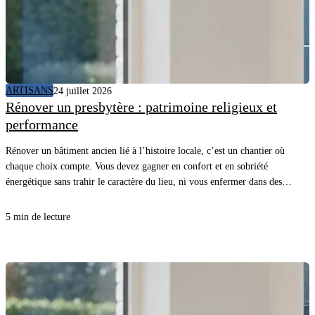
ARTISANS
24 juillet 2026
Rénover un presbytère : patrimoine religieux et
performance
Rénover un bâtiment ancien lié à l’histoire locale, c’est un chantier où
chaque choix compte. Vous devez gagner en confort et en sobriété
énergétique sans trahir le caractère du lieu, ni vous enfermer dans des
détails inutiles. Avec une méthode claire et les bons matériaux, vous
avancez vite, proprement, et vous sécurisez le résultat.
5 min de lecture