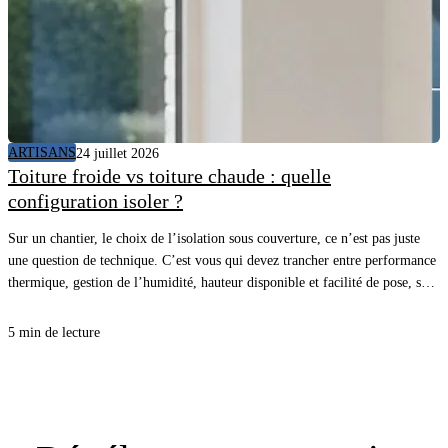
ARTISANS
24 juillet 2026
Toiture froide vs toiture chaude : quelle
configuration isoler ?
Sur un chantier, le choix de l’isolation sous couverture, ce n’est pas juste
une question de technique. C’est vous qui devez trancher entre performance
thermique, gestion de l’humidité, hauteur disponible et facilité de pose, sans
vous compliquer la vie. Avec la bonne approche, vous sécurisez le confort
d’été comme d’hiver, et vous évitez les désordres qui coûtent cher au retour.
5 min de lecture