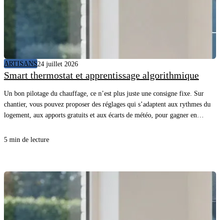
ARTISANS
24 juillet 2026
Smart thermostat et apprentissage algorithmique
Un bon pilotage du chauffage, ce n’est plus juste une consigne fixe. Sur
chantier, vous pouvez proposer des réglages qui s’adaptent aux rythmes du
logement, aux apports gratuits et aux écarts de météo, pour gagner en
confort sans surconsommer. En comprenant comment l’appareil “apprend”
et quelles données il utilise, vous évitez les promesses floues, vous posez les
5 min de lecture
bonnes questions au client et vous sécurisez la mise en service.