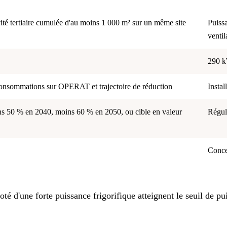
vité tertiaire cumulée d'au moins 1 000 m² sur un même site
Puissa
ventil
290 k
consommations sur OPERAT et trajectoire de réduction
Instal
s 50 % en 2040, moins 60 % en 2050, ou cible en valeur
Régul
Conc
 d'une forte puissance frigorifique atteignent le seuil de puis