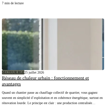
chiffré du DTU lui-même.
7 min de lecture
SECTEUR RGE
25 juillet 2026
Réseau de chaleur urbain : fonctionnement et
avantages
Quand un chantier passe au chauffage collectif de quartier, vous gagnez
souvent en simplicité d’exploitation et en cohérence énergétique, surtout en
rénovation lourde. Le principe est clair : une production centralisée