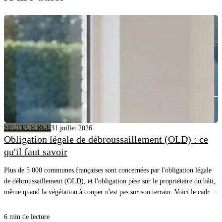
SECTEUR RGE
31 juillet 2026
Obligation légale de débroussaillement (OLD) : ce
qu'il faut savoir
Plus de 5 000 communes françaises sont concernées par l'obligation légale
de débroussaillement (OLD), et l'obligation pèse sur le propriétaire du bâti,
même quand la végétation à couper n'est pas sur son terrain. Voici le cadre,
les distances à respecter et comment savoir précisément quels arbres couper
autour de chez vous.
6 min de lecture