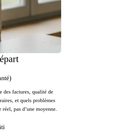
départ
santé)
se des factures, qualité de
oraires, et quels problèmes
ge réel, pas d’une moyenne.
âti