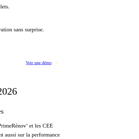
lets.
vation
sans surprise
.
Voir une démo
n 2026
es
MaPrimeRénov’ et les CEE
ent aussi sur la performance