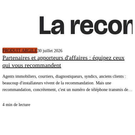
PRODUIT ARGILE
30 juillet 2026
Partenaires et apporteurs d'affaires : équipez ceux
qui vous recommandent
Agents immobiliers, courtiers, diagnostiqueurs, syndics, anciens clients :
beaucoup d'installateurs vivent de la recommandation. Mais une
recommandation, concrètement, c'est un numéro de téléphone transmis de
bouche à oreille, et une conversation qui repart de zéro. En donnant à vos
partenaires le lien de votre simulateur, la recommandation arrive dans votre
4 min de lecture
CRM avec le logement décrit, un plan de travaux chiffré et un rendez-vous
pris.