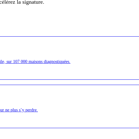
célérez la signature.
ile, sur 107 000 maisons diagnostiquées.
ur ne plus s’y perdre.