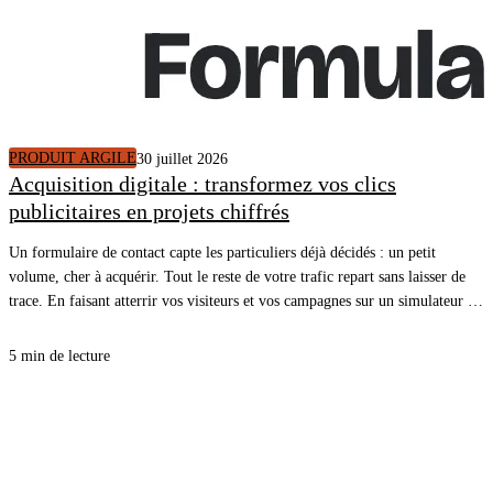
PRODUIT ARGILE
30 juillet 2026
Acquisition digitale : transformez vos clics
publicitaires en projets chiffrés
Un formulaire de contact capte les particuliers déjà décidés : un petit
volume, cher à acquérir. Tout le reste de votre trafic repart sans laisser de
trace. En faisant atterrir vos visiteurs et vos campagnes sur un simulateur de
rénovation énergétique, vous ouvrez une cible plus large, plus en amont du
projet, et chaque simulation terminée arrive dans votre CRM avec un
5 min de lecture
rendez-vous.