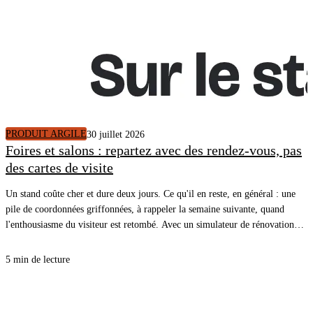
PRODUIT ARGILE
30 juillet 2026
Foires et salons : repartez avec des rendez-vous, pas
des cartes de visite
Un stand coûte cher et dure deux jours. Ce qu'il en reste, en général : une
pile de coordonnées griffonnées, à rappeler la semaine suivante, quand
l'enthousiasme du visiteur est retombé. Avec un simulateur de rénovation
énergétique sur une tablette, le visiteur voit le diagnostic de son propre
logement pendant qu'il est devant vous, et repart avec un rendez-vous posé
5 min de lecture
dans l'agenda de vos commerciaux.