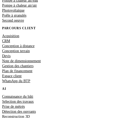
Pompe à chaleur air/eau
Pompe à chaleur air/air
Photovoltaïque
Poêle à granulés
Second oeuvre
PARCOURS CLIENT
Acquisition
CRM
Conception à distance
Conception terrain
Devis
Note de dimensionnement
Gestion des chantiers
Plan de financement
Espace client
WhatsApp du BTP
AI
Connaissance du bâti
Sélection des travaux
Prise de métrés
Détection des ouvrants
Reconstruction 3D