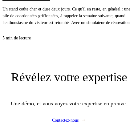
Un stand coûte cher et dure deux jours. Ce qu'il en reste, en général : une
pile de coordonnées griffonnées, à rappeler la semaine suivante, quand
l'enthousiasme du visiteur est retombé. Avec un simulateur de rénovation
énergétique sur une tablette, le visiteur voit le diagnostic de son propre
logement pendant qu'il est devant vous, et repart avec un rendez-vous posé
5 min de lecture
dans l'agenda de vos commerciaux.
Révélez
votre expertise
Une démo, et vous voyez votre expertise en preuve.
Contactez-nous