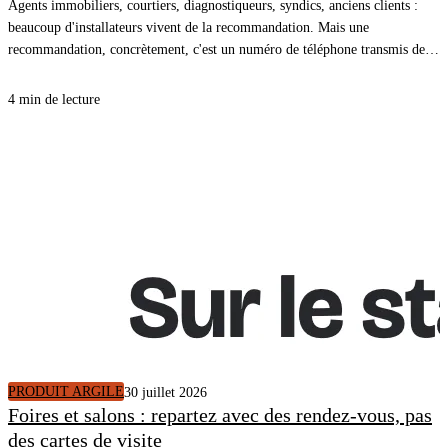
Agents immobiliers, courtiers, diagnostiqueurs, syndics, anciens clients :
beaucoup d'installateurs vivent de la recommandation. Mais une
recommandation, concrètement, c'est un numéro de téléphone transmis de
bouche à oreille, et une conversation qui repart de zéro. En donnant à vos
partenaires le lien de votre simulateur, la recommandation arrive dans votre
4 min de lecture
CRM avec le logement décrit, un plan de travaux chiffré et un rendez-vous
pris.
PRODUIT ARGILE
30 juillet 2026
Foires et salons : repartez avec des rendez-vous, pas
des cartes de visite