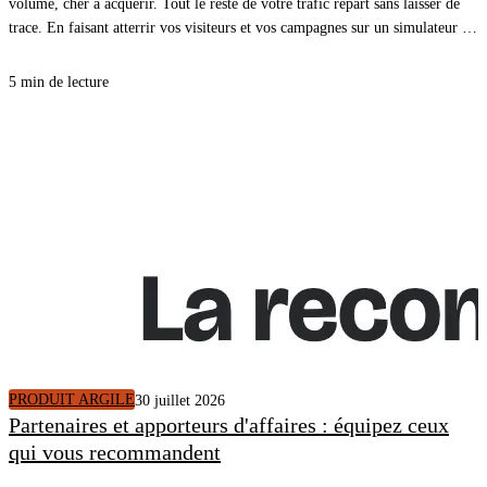
volume, cher à acquérir. Tout le reste de votre trafic repart sans laisser de
trace. En faisant atterrir vos visiteurs et vos campagnes sur un simulateur de
rénovation énergétique, vous ouvrez une cible plus large, plus en amont du
projet, et chaque simulation terminée arrive dans votre CRM avec un
5 min de lecture
rendez-vous.
PRODUIT ARGILE
30 juillet 2026
Partenaires et apporteurs d'affaires : équipez ceux
qui vous recommandent