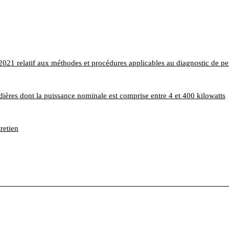
21 relatif aux méthodes et procédures applicables au diagnostic de p
dières dont la puissance nominale est comprise entre 4 et 400 kilowatts
retien