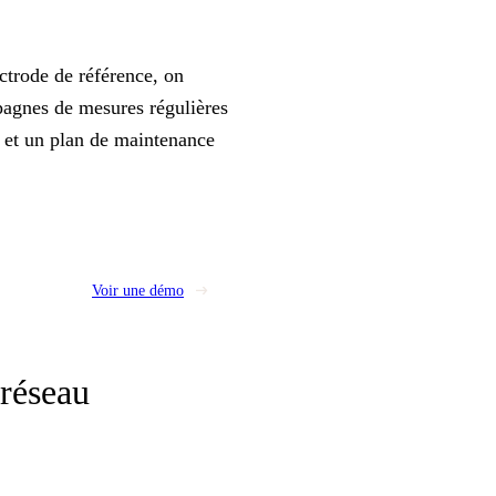
e
ectrode de référence, on
ampagnes de mesures régulières
é et un plan de maintenance
Voir une démo
 réseau