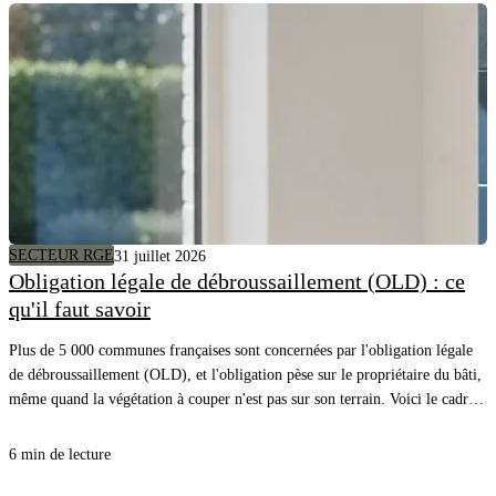
SECTEUR RGE
31 juillet 2026
Obligation légale de débroussaillement (OLD) : ce
qu'il faut savoir
Plus de 5 000 communes françaises sont concernées par l'obligation légale
de débroussaillement (OLD), et l'obligation pèse sur le propriétaire du bâti,
même quand la végétation à couper n'est pas sur son terrain. Voici le cadre,
les distances à respecter et comment savoir précisément quels arbres couper
autour de chez vous.
6 min de lecture