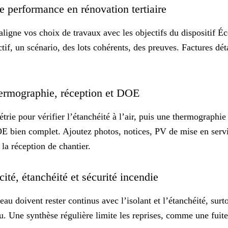
de performance en rénovation tertiaire
aligne vos choix de travaux avec les objectifs du dispositif É
tif, un scénario, des lots cohérents, des preuves. Factures dé
 thermographie, réception et DOE
étrie pour vérifier l’étanchéité à l’air, puis une thermographi
DOE
bien complet
. Ajoutez photos, notices, PV de mise en servi
 la réception de chantier
.
cité, étanchéité et sécurité incendie
deau
doivent rester continus avec l’isolant et l’étanchéité, surt
eu. Une synthèse régulière limite les reprises, comme une fuit