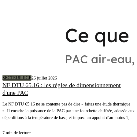
SECTEUR RGE
26 juillet 2026
NF DTU 65.16 : les règles de dimensionnement
d'une PAC
Le NF DTU 65.16 ne se contente pas de dire « faites une étude thermique
». Il encadre la puissance de la PAC par une fourchette chiffrée, adossée aux
déperditions à la température de base, et impose un appoint d'au moins 1,2
fois ces déperditions. Voici la règle, article par article, avec l'exemple
chiffré du DTU lui-même.
7 min de lecture