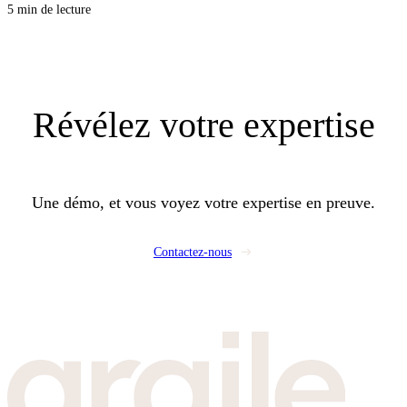
stations et l’équilibrage. Pour vos clients, c’est une facture plus stable et
5 min de lecture
moins de chaudières à entretenir, et pour vous, une opportunité de proposer
un lot CVC propre, lisible, et rentable.
Révélez
votre expertise
Une démo, et vous voyez votre expertise en preuve.
Contactez-nous