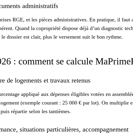
documents administratifs
prises
RGE
, et les pièces administratives. En pratique, il fau
hérent. Quand la copropriété dispose déjà d’un
diagnostic tec
 le dossier est clair, plus le versement suit le bon rythme.
 2026 : comment se calcule MaPrim
bre de logements et travaux retenus
urcentage
appliqué aux dépenses éligibles votées en assemblé
ogement (exemple courant : 25 000 € par lot). On multiplie 
 puis répartie selon les tantièmes.
ormance, situations particulières, accompagnement