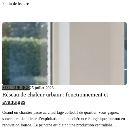
chiffré du DTU lui-même.
7 min de lecture
SECTEUR RGE
25 juillet 2026
Réseau de chaleur urbain : fonctionnement et
avantages
Quand un chantier passe au chauffage collectif de quartier, vous gagnez
souvent en simplicité d’exploitation et en cohérence énergétique, surtout en
rénovation lourde. Le principe est clair : une production centralisée