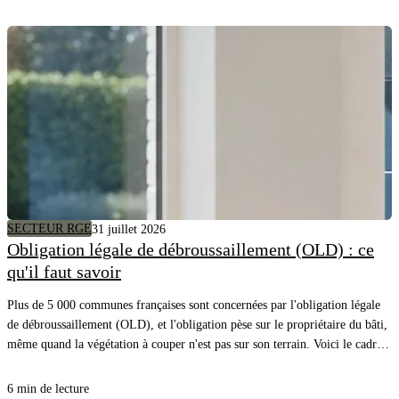
SECTEUR RGE
31 juillet 2026
Obligation légale de débroussaillement (OLD) : ce
qu'il faut savoir
Plus de 5 000 communes françaises sont concernées par l'obligation légale
de débroussaillement (OLD), et l'obligation pèse sur le propriétaire du bâti,
même quand la végétation à couper n'est pas sur son terrain. Voici le cadre,
les distances à respecter et comment savoir précisément quels arbres couper
autour de chez vous.
6 min de lecture