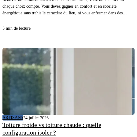
chaque choix compte. Vous devez gagner en confort et en sobriété
énergétique sans trahir le caractère du lieu, ni vous enfermer dans des
détails inutiles. Avec une méthode claire et les bons matériaux, vous
avancez vite, proprement, et vous sécurisez le résultat.
5 min de lecture
ARTISANS
24 juillet 2026
Toiture froide vs toiture chaude : quelle
configuration isoler ?