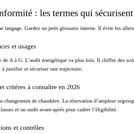
nformité : les termes qui sécurisen
me langage. Gardez un
petit glossaire
interne. Il évite les aller
ences et usages
de A à G. L’audit énergétique va plus loin. Il chiffre des scén
à justifier et sécuriser une trajectoire.
et critères à connaître en 2026
ou changement de chaudière. La rénovation d’ampleur regroupe
classes
et un audit avant-après pour cadrer l’éligibilité.
ations et contrôles