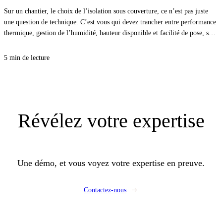
Sur un chantier, le choix de l’isolation sous couverture, ce n’est pas juste
une question de technique. C’est vous qui devez trancher entre performance
thermique, gestion de l’humidité, hauteur disponible et facilité de pose, sans
vous compliquer la vie. Avec la bonne approche, vous sécurisez le confort
d’été comme d’hiver, et vous évitez les désordres qui coûtent cher au retour.
5 min de lecture
Révélez
votre expertise
Une démo, et vous voyez votre expertise en preuve.
Contactez-nous