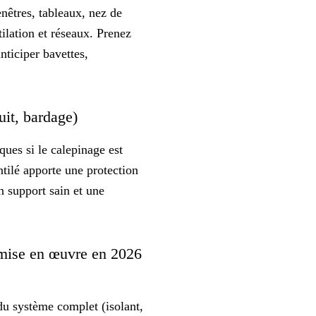
enêtres, tableaux, nez de
tilation et réseaux. Prenez
nticiper bavettes,
uit, bardage)
ues si le calepinage est
tilé apporte une protection
un
support sain
et une
 mise en œuvre en 2026
u système complet (isolant,