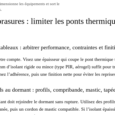
dimensionne les équipements et sort le
s.
asures : limiter les ponts thermiq
tableaux : arbitrer performance, contraintes et fini
tre compte. Visez une épaisseur qui coupe le pont thermique t
m d’isolant rigide ou mince (type PIR, aérogel) suffit pour tra
gnez l’adhérence, puis une finition nette pour éviter les reprises
ds au dormant : profils, compribande, mastic, tapé
lant doit rejoindre le dormant sans rupture. Utilisez des profi
ée, puis un cordon de mastic compatible. Si l’isolant épaissit