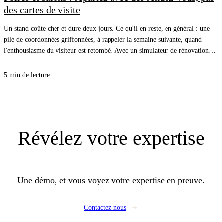
des cartes de visite
Un stand coûte cher et dure deux jours. Ce qu'il en reste, en général : une
pile de coordonnées griffonnées, à rappeler la semaine suivante, quand
l'enthousiasme du visiteur est retombé. Avec un simulateur de rénovation
énergétique sur une tablette, le visiteur voit le diagnostic de son propre
logement pendant qu'il est devant vous, et repart avec un rendez-vous posé
5 min de lecture
dans l'agenda de vos commerciaux.
Révélez
votre expertise
Une démo, et vous voyez votre expertise en preuve.
Contactez-nous