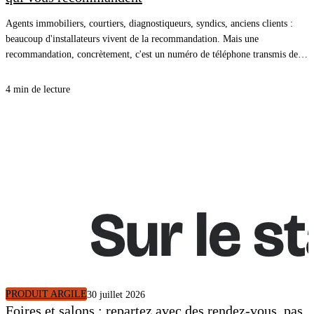
Agents immobiliers, courtiers, diagnostiqueurs, syndics, anciens clients :
beaucoup d'installateurs vivent de la recommandation. Mais une
recommandation, concrètement, c'est un numéro de téléphone transmis de
bouche à oreille, et une conversation qui repart de zéro. En donnant à vos
partenaires le lien de votre simulateur, la recommandation arrive dans votre
4 min de lecture
CRM avec le logement décrit, un plan de travaux chiffré et un rendez-vous
pris.
PRODUIT ARGILE
30 juillet 2026
Foires et salons : repartez avec des rendez-vous, pas