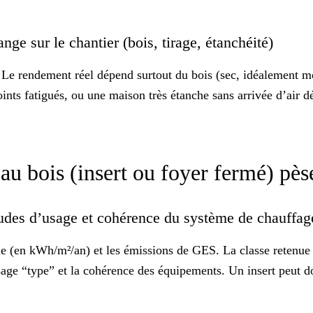
ge sur le chantier (bois, tirage, étanchéité)
Le rendement réel dépend surtout du bois (sec, idéalement mo
joints fatigués, ou une maison très étanche sans arrivée d’air d
 bois (insert ou foyer fermé) pèse
tudes d’usage et cohérence du système de chauffa
ie
(en kWh/m²/an) et les émissions de GES. La classe retenue 
usage “type” et la cohérence des équipements. Un insert peut d