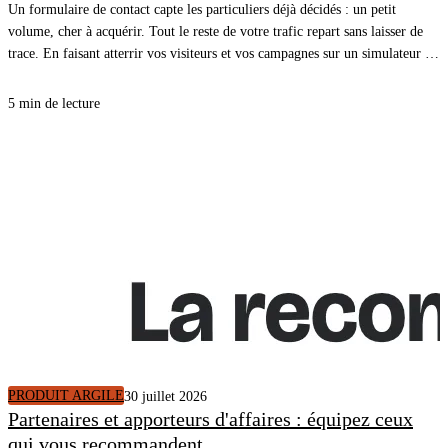
Un formulaire de contact capte les particuliers déjà décidés : un petit
volume, cher à acquérir. Tout le reste de votre trafic repart sans laisser de
trace. En faisant atterrir vos visiteurs et vos campagnes sur un simulateur de
rénovation énergétique, vous ouvrez une cible plus large, plus en amont du
projet, et chaque simulation terminée arrive dans votre CRM avec un
5 min de lecture
rendez-vous.
PRODUIT ARGILE
30 juillet 2026
Partenaires et apporteurs d'affaires : équipez ceux
qui vous recommandent