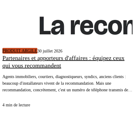
PRODUIT ARGILE
30 juillet 2026
Partenaires et apporteurs d'affaires : équipez ceux
qui vous recommandent
Agents immobiliers, courtiers, diagnostiqueurs, syndics, anciens clients :
beaucoup d'installateurs vivent de la recommandation. Mais une
recommandation, concrètement, c'est un numéro de téléphone transmis de
bouche à oreille, et une conversation qui repart de zéro. En donnant à vos
partenaires le lien de votre simulateur, la recommandation arrive dans votre
4 min de lecture
CRM avec le logement décrit, un plan de travaux chiffré et un rendez-vous
pris.