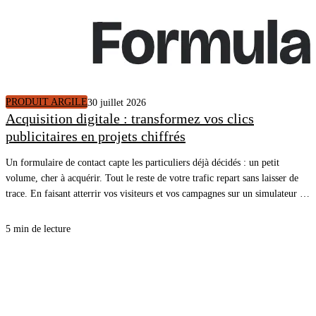
PRODUIT ARGILE
30 juillet 2026
Acquisition digitale : transformez vos clics
publicitaires en projets chiffrés
Un formulaire de contact capte les particuliers déjà décidés : un petit
volume, cher à acquérir. Tout le reste de votre trafic repart sans laisser de
trace. En faisant atterrir vos visiteurs et vos campagnes sur un simulateur de
rénovation énergétique, vous ouvrez une cible plus large, plus en amont du
projet, et chaque simulation terminée arrive dans votre CRM avec un
5 min de lecture
rendez-vous.