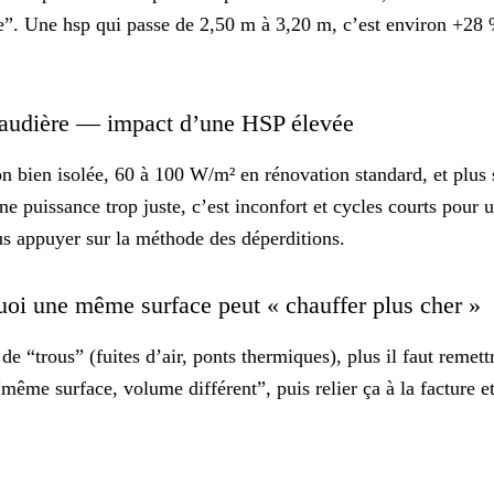
pe”. Une hsp qui passe de 2,50 m à 3,20 m, c’est environ +2
haudière — impact d’une HSP élevée
 bien isolée, 60 à 100 W/m² en rénovation standard, et plus s
e puissance trop juste, c’est
inconfort
et cycles courts pour 
ous appuyer sur
la méthode des déperditions
.
uoi une même surface peut « chauffer plus cher »
“trous” (fuites d’air, ponts thermiques), plus il faut remettre
même surface, volume différent”, puis relier ça à la
facture
et