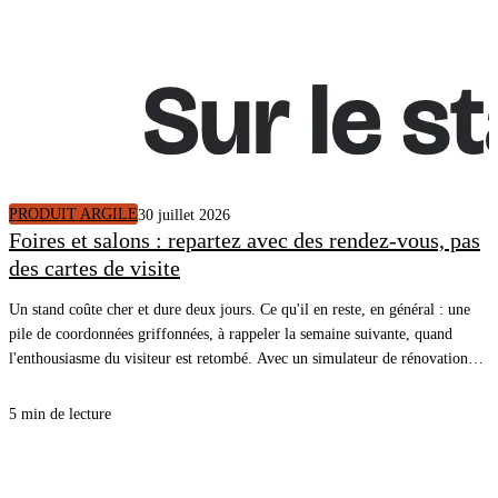
PRODUIT ARGILE
30 juillet 2026
Foires et salons : repartez avec des rendez-vous, pas
des cartes de visite
Un stand coûte cher et dure deux jours. Ce qu'il en reste, en général : une
pile de coordonnées griffonnées, à rappeler la semaine suivante, quand
l'enthousiasme du visiteur est retombé. Avec un simulateur de rénovation
énergétique sur une tablette, le visiteur voit le diagnostic de son propre
logement pendant qu'il est devant vous, et repart avec un rendez-vous posé
5 min de lecture
dans l'agenda de vos commerciaux.