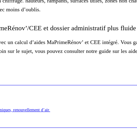
un chiffrage. hauteurs, rampants, surfaces utiles, zones non c
vec
moins d’oublis
.
imeRénov’/CEE et dossier administratif plus fluid
avec un calcul d’aides MaPrimeRénov’ et CEE intégré. Vous gag
loin sur le sujet, vous pouvez consulter notre guide sur les
aid
iques, renouvellement d’air.