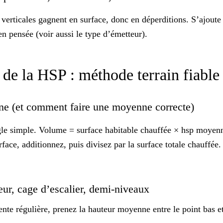
is verticales gagnent en surface, donc en
déperditions
. S’ajoute
ien pensée (voir aussi le
type d’émetteur
).
r de la HSP : méthode terrain fiabl
ne (et comment faire une moyenne correcte)
gle simple. Volume = surface habitable chauffée × hsp moyenne
rface, additionnez, puis divisez par la surface totale chauffé
eur, cage d’escalier, demi-niveaux
te régulière, prenez la hauteur moyenne entre le point bas et