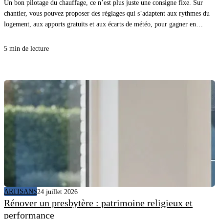
Un bon pilotage du chauffage, ce n’est plus juste une consigne fixe. Sur
chantier, vous pouvez proposer des réglages qui s’adaptent aux rythmes du
logement, aux apports gratuits et aux écarts de météo, pour gagner en
confort sans surconsommer. En comprenant comment l’appareil “apprend”
et quelles données il utilise, vous évitez les promesses floues, vous posez les
5 min de lecture
bonnes questions au client et vous sécurisez la mise en service.
ARTISANS
24 juillet 2026
Rénover un presbytère : patrimoine religieux et
performance