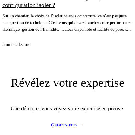
configuration isoler ?
Sur un chantier, le choix de l’isolation sous couverture, ce n’est pas juste
une question de technique. C’est vous qui devez trancher entre performance
thermique, gestion de l’humidité, hauteur disponible et facilité de pose, sans
vous compliquer la vie. Avec la bonne approche, vous sécurisez le confort
d’été comme d’hiver, et vous évitez les désordres qui coûtent cher au retour.
5 min de lecture
Révélez
votre expertise
Une démo, et vous voyez votre expertise en preuve.
Contactez-nous