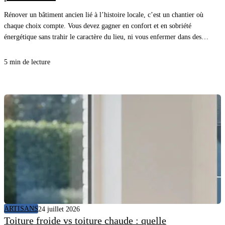
Rénover un bâtiment ancien lié à l’histoire locale, c’est un chantier où
chaque choix compte. Vous devez gagner en confort et en sobriété
énergétique sans trahir le caractère du lieu, ni vous enfermer dans des
détails inutiles. Avec une méthode claire et les bons matériaux, vous
avancez vite, proprement, et vous sécurisez le résultat.
5 min de lecture
ARTISANS
24 juillet 2026
Toiture froide vs toiture chaude : quelle