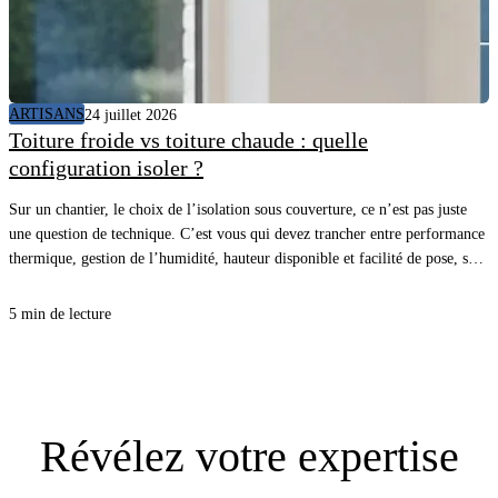
ARTISANS
24 juillet 2026
Toiture froide vs toiture chaude : quelle
configuration isoler ?
Sur un chantier, le choix de l’isolation sous couverture, ce n’est pas juste
une question de technique. C’est vous qui devez trancher entre performance
thermique, gestion de l’humidité, hauteur disponible et facilité de pose, sans
vous compliquer la vie. Avec la bonne approche, vous sécurisez le confort
d’été comme d’hiver, et vous évitez les désordres qui coûtent cher au retour.
5 min de lecture
Révélez
votre expertise