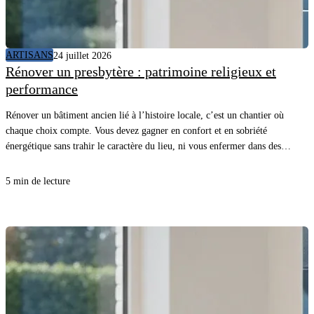
ARTISANS
24 juillet 2026
Rénover un presbytère : patrimoine religieux et
performance
Rénover un bâtiment ancien lié à l’histoire locale, c’est un chantier où
chaque choix compte. Vous devez gagner en confort et en sobriété
énergétique sans trahir le caractère du lieu, ni vous enfermer dans des
détails inutiles. Avec une méthode claire et les bons matériaux, vous
avancez vite, proprement, et vous sécurisez le résultat.
5 min de lecture