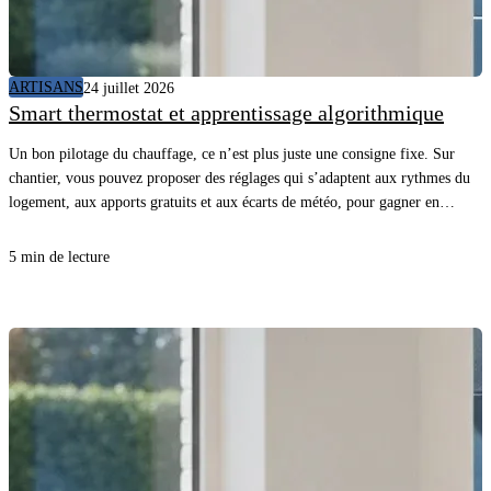
ARTISANS
24 juillet 2026
Smart thermostat et apprentissage algorithmique
Un bon pilotage du chauffage, ce n’est plus juste une consigne fixe. Sur
chantier, vous pouvez proposer des réglages qui s’adaptent aux rythmes du
logement, aux apports gratuits et aux écarts de météo, pour gagner en
confort sans surconsommer. En comprenant comment l’appareil “apprend”
et quelles données il utilise, vous évitez les promesses floues, vous posez les
5 min de lecture
bonnes questions au client et vous sécurisez la mise en service.