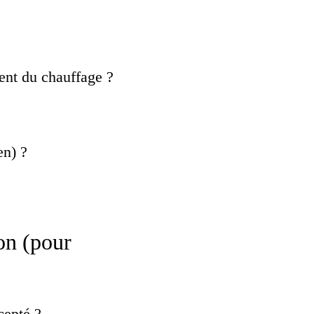
ment du chauffage ?
en) ?
on (pour
ccepté ?