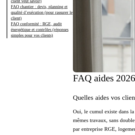
client veut savoir)
FAQ chantier : devis, planning et
qualité d’exécution (pour rassurer le
client)
FAQ conformité : RGE, audit
énergétique et contrôles (réponses
simples pour vos clients)
FAQ aides 2026
Quelles aides vos cli
Oui, le cumul existe dans l
mêmes travaux, sans double f
par entreprise
RGE
, logeme