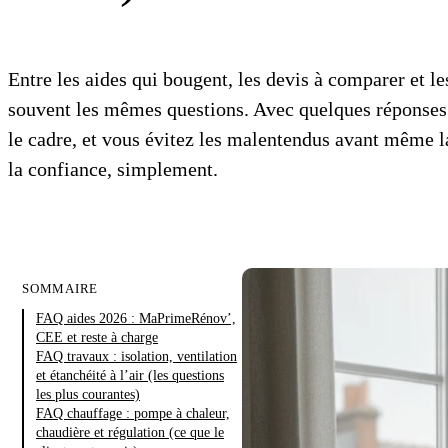
Entre les aides qui bougent, les devis à comparer et le
souvent les mêmes questions. Avec quelques réponses 
le cadre, et vous évitez les malentendus avant même la
la confiance, simplement.
SOMMAIRE
FAQ aides 2026 : MaPrimeRénov’,
CEE et reste à charge
FAQ travaux : isolation, ventilation
et étanchéité à l’air (les questions
les plus courantes)
FAQ chauffage : pompe à chaleur,
chaudière et régulation (ce que le