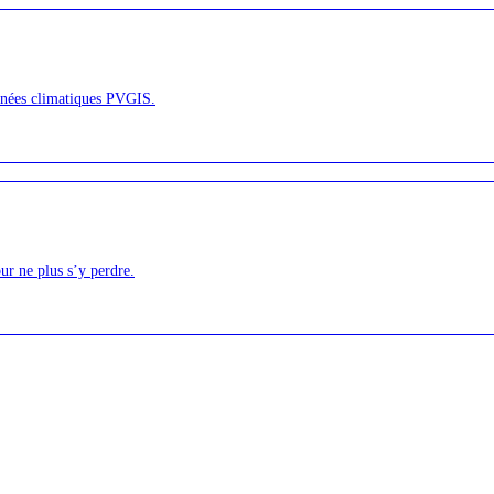
onnées climatiques PVGIS.
ur ne plus s’y perdre.