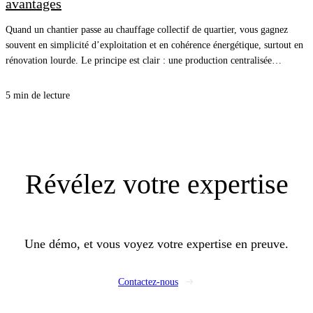
avantages
Quand un chantier passe au chauffage collectif de quartier, vous gagnez
souvent en simplicité d’exploitation et en cohérence énergétique, surtout en
rénovation lourde. Le principe est clair : une production centralisée
alimente plusieurs bâtiments, et vous pilotez surtout la distribution, les sous-
stations et l’équilibrage. Pour vos clients, c’est une facture plus stable et
5 min de lecture
moins de chaudières à entretenir, et pour vous, une opportunité de proposer
un lot CVC propre, lisible, et rentable.
Révélez
votre expertise
Une démo, et vous voyez votre expertise en preuve.
Contactez-nous