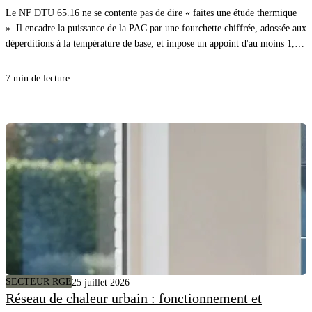
Le NF DTU 65.16 ne se contente pas de dire « faites une étude thermique
». Il encadre la puissance de la PAC par une fourchette chiffrée, adossée aux
déperditions à la température de base, et impose un appoint d'au moins 1,2
fois ces déperditions. Voici la règle, article par article, avec l'exemple
chiffré du DTU lui-même.
7 min de lecture
SECTEUR RGE
25 juillet 2026
Réseau de chaleur urbain : fonctionnement et