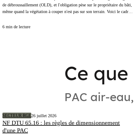
de débroussaillement (OLD), et l'obligation pèse sur le propriétaire du bâti,
même quand la végétation à couper n'est pas sur son terrain. Voici le cadre,
les distances à respecter et comment savoir précisément quels arbres couper
autour de chez vous.
6 min de lecture
SECTEUR RGE
26 juillet 2026
NF DTU 65.16 : les règles de dimensionnement
d'une PAC