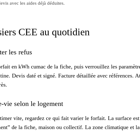
evis avec les aides déjà déduites.
ssiers CEE au quotidien
ter les refus
orfait en kWh cumac de la fiche, puis verrouillez les
paramètre
ne. Devis daté et signé. Facture détaillée avec références. At
rès.
ée-vie selon le logement
timer vite, regardez ce qui fait varier le forfait. La surface e
nt” de la fiche, maison ou collectif. La zone climatique et l