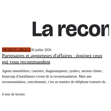
PRODUIT ARGILE
30 juillet 2026
Partenaires et apporteurs d'affaires : équipez ceux
qui vous recommandent
Agents immobiliers, courtiers, diagnostiqueurs, syndics, anciens clients :
beaucoup d'installateurs vivent de la recommandation. Mais une
recommandation, concrètement, c'est un numéro de téléphone transmis de
bouche à oreille, et une conversation qui repart de zéro. En donnant à vos
partenaires le lien de votre simulateur, la recommandation arrive dans votre
4 min de lecture
CRM avec le logement décrit, un plan de travaux chiffré et un rendez-vous
pris.