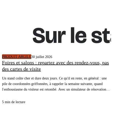
PRODUIT ARGILE
30 juillet 2026
Foires et salons : repartez avec des rendez-vous, pas
des cartes de visite
Un stand coûte cher et dure deux jours. Ce qu'il en reste, en général : une
pile de coordonnées griffonnées, à rappeler la semaine suivante, quand
l'enthousiasme du visiteur est retombé. Avec un simulateur de rénovation
énergétique sur une tablette, le visiteur voit le diagnostic de son propre
logement pendant qu'il est devant vous, et repart avec un rendez-vous posé
5 min de lecture
dans l'agenda de vos commerciaux.