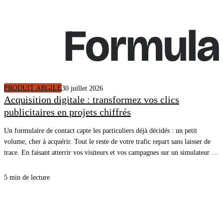
PRODUIT ARGILE
30 juillet 2026
Acquisition digitale : transformez vos clics
publicitaires en projets chiffrés
Un formulaire de contact capte les particuliers déjà décidés : un petit
volume, cher à acquérir. Tout le reste de votre trafic repart sans laisser de
trace. En faisant atterrir vos visiteurs et vos campagnes sur un simulateur de
rénovation énergétique, vous ouvrez une cible plus large, plus en amont du
projet, et chaque simulation terminée arrive dans votre CRM avec un
5 min de lecture
rendez-vous.