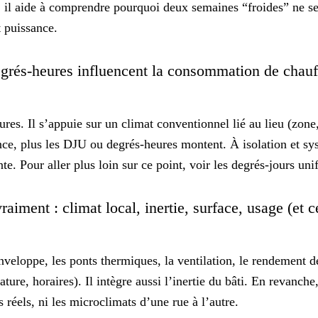
r, il aide à comprendre pourquoi deux semaines “froides” ne se
t puissance.
egrés-heures influencent la consommation de chau
tures. Il s’appuie sur un climat
conventionnel
lié au lieu (zone,
nce, plus les DJU ou degrés-heures montent. À isolation et sy
e. Pour aller plus loin sur ce point, voir
les degrés-jours uni
aiment : climat local, inertie, surface, usage (et 
enveloppe, les ponts thermiques, la ventilation, le rendement 
ure, horaires). Il intègre aussi l’inertie
du bâti
. En revanche,
s réels, ni les microclimats d’une rue à l’autre.