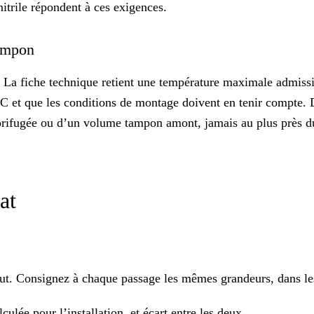
itrile répondent à ces exigences.
tampon
t. La fiche technique retient une température maximale admis
°C
et que les conditions de montage doivent en tenir compte. D
lorifugée ou d’un volume tampon amont, jamais au plus près d
rat
tout. Consignez à chaque passage les mêmes grandeurs, dans l
ulée pour l’installation, et écart entre les deux.