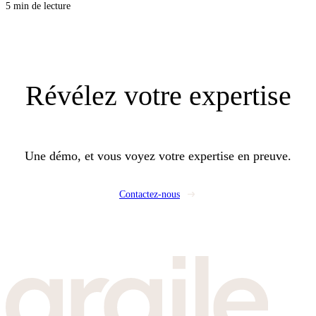
d’été comme d’hiver, et vous évitez les désordres qui coûtent cher au retour.
5 min de lecture
Révélez
votre expertise
Une démo, et vous voyez votre expertise en preuve.
Contactez-nous