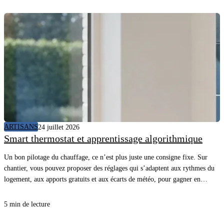
ARTISANS
24 juillet 2026
Smart thermostat et apprentissage algorithmique
Un bon pilotage du chauffage, ce n’est plus juste une consigne fixe. Sur
chantier, vous pouvez proposer des réglages qui s’adaptent aux rythmes du
logement, aux apports gratuits et aux écarts de météo, pour gagner en
confort sans surconsommer. En comprenant comment l’appareil “apprend”
et quelles données il utilise, vous évitez les promesses floues, vous posez les
5 min de lecture
bonnes questions au client et vous sécurisez la mise en service.