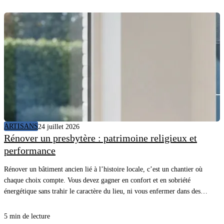
ARTISANS
24 juillet 2026
Rénover un presbytère : patrimoine religieux et
performance
Rénover un bâtiment ancien lié à l’histoire locale, c’est un chantier où
chaque choix compte. Vous devez gagner en confort et en sobriété
énergétique sans trahir le caractère du lieu, ni vous enfermer dans des
détails inutiles. Avec une méthode claire et les bons matériaux, vous
avancez vite, proprement, et vous sécurisez le résultat.
5 min de lecture