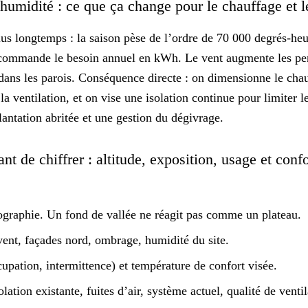
 humidité : ce que ça change pour le chauffage et l
plus longtemps : la saison pèse de l’ordre de 70 000 degrés-heu
i commande le besoin annuel en kWh
. Le vent augmente les per
ans les parois. Conséquence directe : on dimensionne le cha
 la ventilation, et on vise une
isolation continue
pour limiter l
ntation abritée et une gestion du dégivrage.
nt de chiffrer : altitude, exposition, usage et conf
pographie. Un fond de vallée ne réagit pas comme un plateau.
vent, façades nord, ombrage, humidité du site.
upation, intermittence) et température de confort visée.
olation existante, fuites d’air, système actuel, qualité de ventil