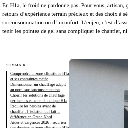
En H1a, le froid ne pardonne pas. Pour vous, artisan, ç
retours d’expérience terrain précieux et des choix à 
surconsommation ou d’inconfort. L’enjeu, c’est d’asse
tenir les pointes de gel sans compliquer le chantier, ni
SOMMAIRE
Comprendre la zone-climatique H1a
et ses contraintes météo
Dimensionner un chauffage adapté
au nord sans surconsommation
Choisir les solutions de chauffage
pertinentes en zone-climatique H1a
Réduire les besoins avant de
chauffer : l’isolation qui fait la
différence en Grand Nord
Aides et exigences 2026 : sécuriser
vos dossiers en zone-climatique H1a