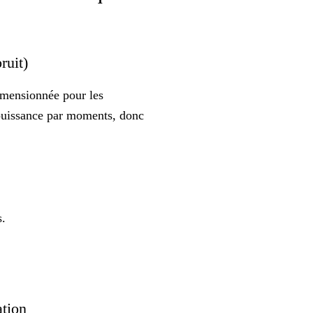
bruit)
dimensionnée pour les
 puissance par moments, donc
s.
ation