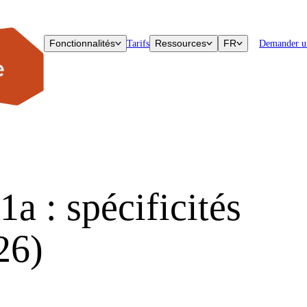
Fonctionnalités
Ressources
FR
Tarifs
Demander u
a : spécificités
26)