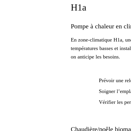
H1a
Pompe à chaleur en clim
En zone-climatique H1a, une
températures basses et insta
on anticipe les besoins.
Prévoir une rel
Soigner l’empl
Vérifier les p
Chaudière/poêle biomass