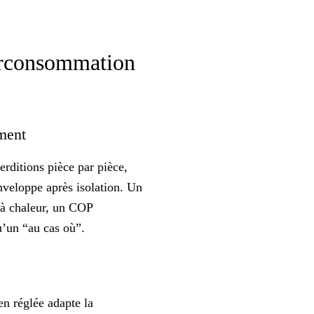
urconsommation
ement
erditions pièce par pièce,
’enveloppe après isolation. Un
e à chaleur, un COP
u’un “au cas où”.
en réglée adapte la