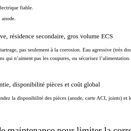
lectrique fiable.
s anode.
sive, résidence secondaire, gros volume ECS
entartrage, pas seulement à la corrosion. Eau
agressive
(très dou
ions qui n’aiment pas les coupures, ou sécurisez l’alimentati
tie, disponibilité pièces et coût global
dez la disponibilité des pièces (anode, carte ACI, joints) et 
 de maintenance pour limiter la cor