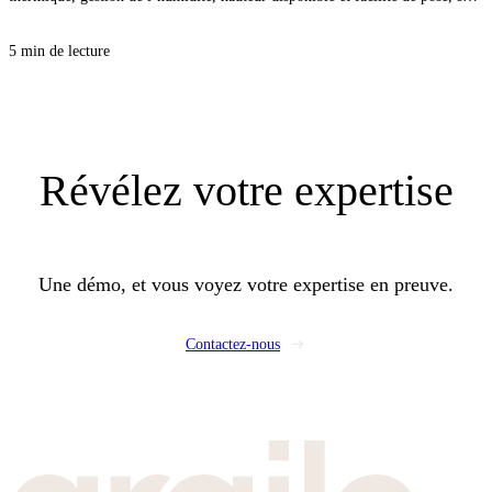
vous compliquer la vie. Avec la bonne approche, vous sécurisez le confort
d’été comme d’hiver, et vous évitez les désordres qui coûtent cher au retour.
5 min de lecture
Révélez
votre expertise
Une démo, et vous voyez votre expertise en preuve.
Contactez-nous