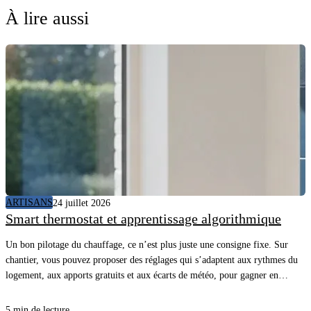
À lire aussi
ARTISANS
24 juillet 2026
Smart thermostat et apprentissage algorithmique
Un bon pilotage du chauffage, ce n’est plus juste une consigne fixe. Sur
chantier, vous pouvez proposer des réglages qui s’adaptent aux rythmes du
logement, aux apports gratuits et aux écarts de météo, pour gagner en
confort sans surconsommer. En comprenant comment l’appareil “apprend”
et quelles données il utilise, vous évitez les promesses floues, vous posez les
5 min de lecture