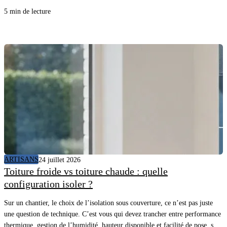
avancez vite, proprement, et vous sécurisez le résultat.
5 min de lecture
ARTISANS
24 juillet 2026
Toiture froide vs toiture chaude : quelle
configuration isoler ?
Sur un chantier, le choix de l’isolation sous couverture, ce n’est pas juste
une question de technique. C’est vous qui devez trancher entre performance
thermique, gestion de l’humidité, hauteur disponible et facilité de pose, sans